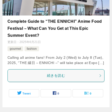
Complete Guide to “THE ENNICHI” Anime Food
Festival – What Can You Get at This Epic
Summer Event?
更新日：
2025年6月21日
gourmet
fashion
Calling all anime fans! From July 2 (Wed) to July 8 (Tue),
2025, “THE 縁日 – ENNICHI –” will take place at Expo […]
続きを読む
Tweet
0
0