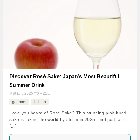
Discover Rosé Sake: Japan’s Most Beautiful
Summer Drink
更新日：
2025年6月21日
gourmet
fashion
Have you heard of Rosé Sake? This stunning pink-hued
sake is taking the world by storm in 2025—not just for it
[…]