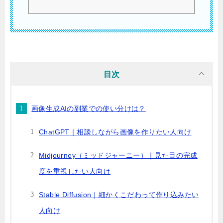
料版も含めて比較したい方は、こちらの記事もどうぞ👇最近では、ブログ・SNS・Y
ouTube・デザイン制作など、さまざまな場面で画像生成AIが活用されています。た
だ、「無料で使える」といっても、サービスごとに使える範囲はかなり違います。
副業で使うなら、「無料でどこまで実用的に使えるのか」はかなり重要なポイント
ですよね。そこで今回は、無料で試しやすい画像生成A...
目次
画像生成AIの副業での使い分けは？
ChatGPT｜相談しながら画像を作りたい人向け
Midjourney（ミッドジャーニー）｜見た目の完成
度を重視したい人向け
Stable Diffusion｜細かくこだわって作り込みたい
人向け