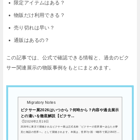
限定アイテムはある？
物販だけ利用できる？
売り切れは早い？
通販はあるの？
この記事では、
公式で確認できる情報と、
過去のピク
サー関連展示の物販事例をもとにまとめます。
Migratory Notes
ピクサー展2026はいつから？何時から？内容や過去展示
との違いを徹底解説【ピクサ...
🕒️2026年2月19日
2026年に東京で開催されるピクサー展は正式名称「ピクサーの世界展〜あなたが夢
見た物語の世界へ」として開催されます。本展は、世界7か国・9都市で累計350万人
以上を動員した没入型体験イベント「Mundo Pixar Experience」を日本で開催する