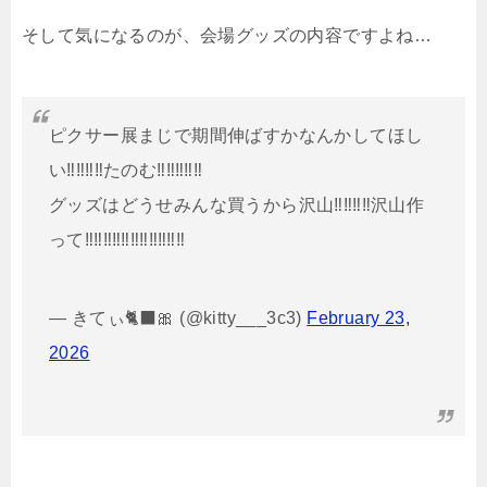
そして気になるのが、会場グッズの内容ですよね…
ピクサー展まじで期間伸ばすかなんかしてほし
い‼️‼️‼️‼️たのむ‼️‼️‼️‼️‼️
グッズはどうせみんな買うから沢山‼️‼️‼️‼️沢山作
って‼️‼️‼️‼️‼️‼️‼️‼️‼️‼️‼️
— きてぃ🐈‍⬛🎀 (@kitty___3c3)
February 23,
2026