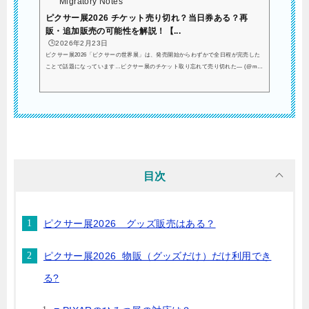
Migratory Notes
ピクサー展2026 チケット売り切れ？当日券ある？再
販・追加販売の可能性を解説！【...
🕒️2026年2月23日
ピクサー展2026「ピクサーの世界展」は、発売開始からわずかで全日程が完売した
ことで話題になっています…ピクサー展のチケット取り忘れて売り切れた— (@mu_
042) February 21, 2026そこで多くの方が検索しているのが、 当日券はあるの？ 再
販はある？ 追加販売の可能性は？という点ではないでしょうか？この記事では、公
式情報をもとに現時点で分かっていることを整理します。ピクサー展2026 当日券は
ある？公式案内では、チケットは日時指定の前売り販売が基本とされています。現
時点で、公式ページ上には「当日券を販売する」とい...
目次
ピクサー展2026 グッズ販売はある？
ピクサー展2026 物販（グッズだけ）だけ利用でき
る?