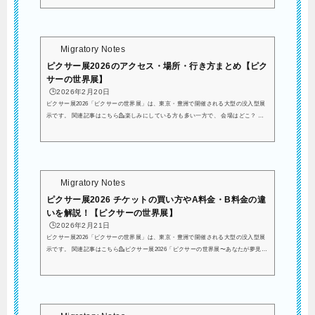
ものです。昨年には、韓国で開催されていました！先日、韓国でやってるピクサー
展行ってきました😁ウッディおぱぴまる⭐️ pic.twitter.com/zGKWLrxFnq— 小島よし
お (@yoshiopiiya) June 21, 2025ついに日本で初開催！ということで大きな話題を集
めていますね。ピクサー・ア...
Migratory Notes
ピクサー展2026のアクセス・場所・行き方まとめ【ピク
サーの世界展】
🕒️2026年2月20日
ピクサー展2026「ピクサーの世界展」は、東京・豊洲で開催される大型の没入型展
示です。 関連記事はこちら💁楽しみにしている方も多い一方で、 会場はどこ？ 最
寄り駅は？ 迷わず行ける？ 車でも行ける？といったアクセス面が気になる方も多い
のではないでしょうか。特に体験型展示は、時間帯によって混雑することもありま
す。スムーズに会場へ到着できるかどうかで、当日の満足度は大きく変わります。
この記事では、 会場の正確な場所 最寄り駅と徒歩ルート 電車・車・空港からの行
き方 周辺スポット情報まで、来...
Migratory Notes
ピクサー展2026 チケットの買い方やA料金・B料金の違
いを解説！【ピクサーの世界展】
🕒️2026年2月21日
ピクサー展2026「ピクサーの世界展」は、東京・豊洲で開催される大型の没入型展
示です。 関連記事はこちら💁ピクサー展2026「ピクサーの世界展〜あなたが夢見た
物語の世界へ〜」は、日時指定制チケットでの入場となります。早くも売り切れの
日程も出てきて、かなりの人気イベントということがわかりますね…ピクサー展、5
月までの土日祝チケットはほぼほぼ厳しいから延長ありきで待つとする— ば (@BY
ukinobu) February 20, 2026この記事では、 チケット料金の詳細 A料金とB料金の違
い 子どものチケットの買い方は？をわ...