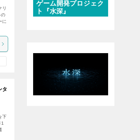
ゲーム開発プロジェク
クリ
ト『水深』
いの
ーに
ンタ
を下
1
醤