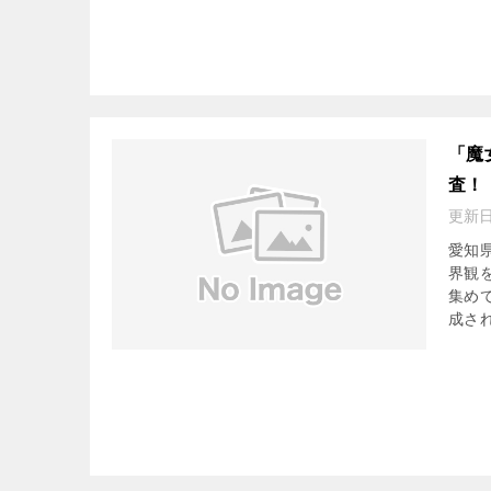
「魔
査！
更新
愛知
界観
集め
成され