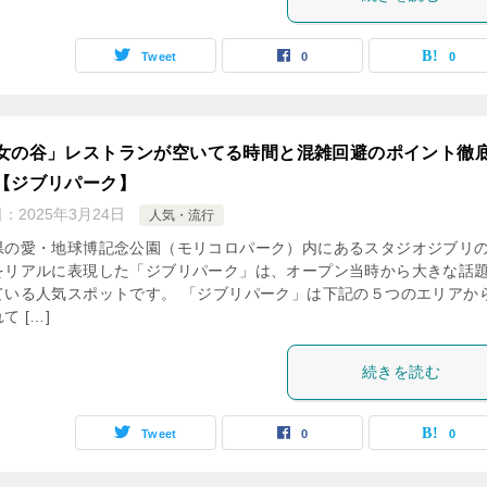
Tweet
0
0
女の谷」レストランが空いてる時間と混雑回避のポイント徹
【ジブリパーク】
日：
2025年3月24日
人気・流行
県の愛・地球博記念公園（モリコロパーク）内にあるスタジオジブリ
をリアルに表現した「ジブリパーク」は、オープン当時から大きな話
ている人気スポットです。 「ジブリパーク」は下記の５つのエリアか
て […]
続きを読む
Tweet
0
0