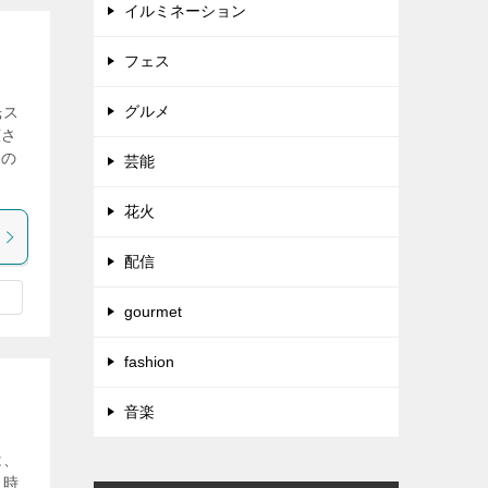
イルミネーション
フェス
グルメ
光ス
広さ
るの
芸能
花火
配信
gourmet
fashion
】
音楽
は、
当時