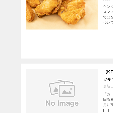
ケン
スマ
では
ついて
【K
ッキ
更新
「カ
回る
月に
[…]