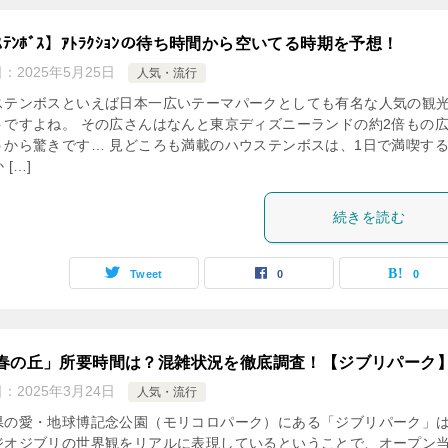
ｽﾃﾝﾎﾞｽ】ｱﾄﾗｸｼｮﾝの待ち時間から空いてる時期を予想！
日：
2025年5月25日
人気・流行
ステンボスといえば日本一広いテーマパークとしても有名な人気の観
トですよね。 その広さんはなんと東京ディズニーランドの約2倍もの
うから驚きです… 見どころも満載のハウステンボスは、1日で満喫す
 […]
続きを読む
Tweet
0
0
春の丘」所要時間は？混雑状況を徹底調査！【ジブリパーク
日：
2025年3月24日
人気・流行
県の愛・地球博記念公園（モリコロパーク）にある「ジブリパーク」
ジオジブリの世界観をリアルに表現しているということで、オープン