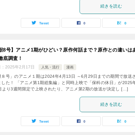
続きを読む
Tweet
0
0
獣8号】アニメ1期がひどい？原作何話まで？原作との違いは
徹底調査！
日：
2025年2月17日
人気・流行
漫画
８号」のアニメ１期は2024年4月13日 ～6月29日までの期間で放送
ました！ 「アニメ第1期総集編」と同時上映で「保科の休日」が2025
日より3週間限定で上映されたり、アニメ第2期の放送が決定し […]
続きを読む
Tweet
0
0