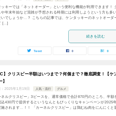
タッキーでは「ネットオーダー」という便利な機能が利用できます！ 
スや年末年始など混雑が予想される時期には利用しようという方も多
ないでしょうか…？ こちらの記事では、ケンタッキーのネットオーダ
 […]
続きを読む
Tweet
0
0
FC】クリスピー半額はいつまで？何個まで？徹底調査！【ケ
ー】
日：
2025年1月19日
人気・流行
グルメ
ーネルクリスピー」3ピースを、通常価格で合計870円のところ、半額
税込430円で提供するというなんともびっくりなキャンペーンが2025年
実施されます…！！ 「カーネルクリスピー」は鶏むね肉をにんにくと