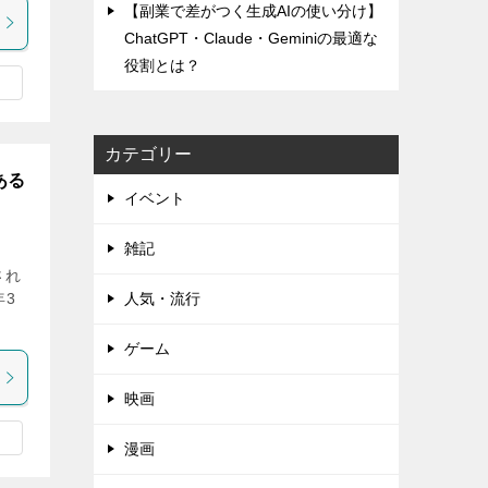
【副業で差がつく生成AIの使い分け】
ChatGPT・Claude・Geminiの最適な
役割とは？
カテゴリー
ある
イベント
雑記
され
年3
人気・流行
ゲーム
映画
漫画