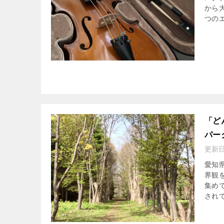
から
つのエ
「ど
パー
更新
愛知
界観
集め
されて