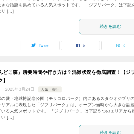
大きな話題を集めている人気スポットです。 「ジブリパーク」は下記
リ […]
続きを読む
Tweet
0
0
んどこ森」所要時間や行き方は？混雑状況を徹底調査！【ジ
ク】
日：
2025年3月24日
人気・流行
県の愛・地球博記念公園（モリコロパーク）内にあるスタジオジブリ
をリアルに表現した「ジブリパーク」は、オープン当時から大きな話
ている人気スポットです。 「ジブリパーク」は下記５つのエリアから
い […]
続きを読む