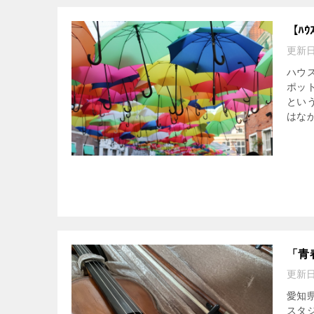
【ﾊｳ
更新
ハウ
ポッ
とい
はなか
「青
更新
愛知
スタ