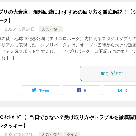
ブリの大倉庫」混雑回避におすすめの回り方を徹底解説！【
ーク】
日：
2025年3月24日
人気・流行
県の愛・地球博記念公園（モリコロパーク）内にあるスタジオジブリ
をリアルに表現した「ジブリパーク」は、オープン当時から大きな話
ている人気スポットですよね。 「ジブリパーク」は下記５つのエリア
れ […]
続きを読む
Tweet
0
0
FCﾈｯﾄｵｰﾀﾞｰ】当日できない？受け取り方やトラブルを徹底調
ンタッキー】
日：
2025年2月24日
人気・流行
グルメ