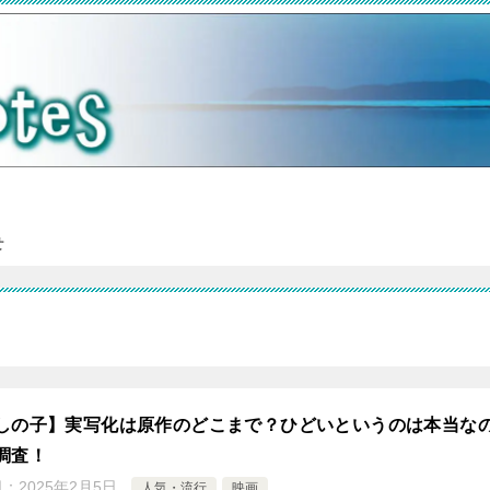
せ
しの子】実写化は原作のどこまで？ひどいというのは本当な
調査！
日：
2025年2月5日
人気・流行
映画