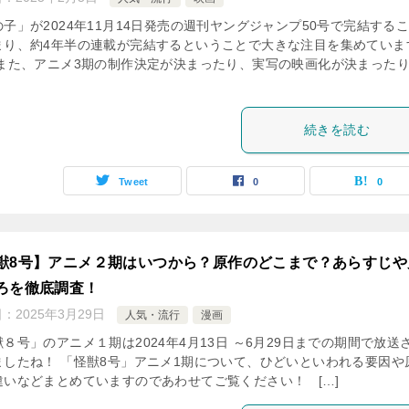
子」が2024年11月14日発売の週刊ヤングジャンプ50号で完結する
まり、約4年半の連載が完結するということで大きな注目を集めていま
 また、アニメ3期の制作決定が決まったり、実写の映画化が決まった
続きを読む
Tweet
0
0
獣8号】アニメ２期はいつから？原作のどこまで？あらすじや
ろを徹底調査！
日：
2025年3月29日
人気・流行
漫画
８号」のアニメ１期は2024年4月13日 ～6月29日までの期間で放送
ましたね！ 「怪獣8号」アニメ1期について、ひどいといわれる要因や
違いなどまとめていますのであわせてご覧ください！ […]