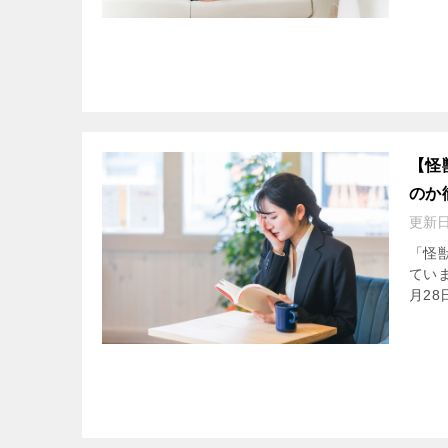
【怪
のか
更新
「怪獣
てい
月28