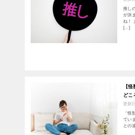
推しの
が決
ね！
[…]
【怪
どこ
更新
「怪獣
てい
との