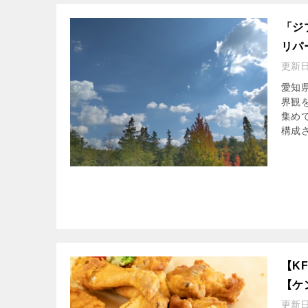
「ジ
リパ
更新
愛知
界観
集め
構成さ
【K
【ケ
更新