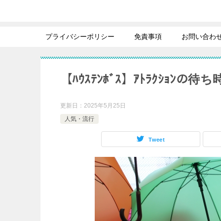
プライバシーポリシー
免責事項
お問い合わ
【ﾊｳｽﾃﾝﾎﾞｽ】ｱﾄﾗｸｼｮ
更新日：
2025年5月25日
人気・流行
Tweet