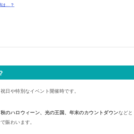
期は…？
？
日祝日や特別なイベント開催時です。
、秋のハロウィーン、光の王国、年末のカウントダウン
などと
者で賑わいます。