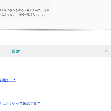
最大級の規模を誇る大花火大会で、毎年
取れなかった」「混雑を避けたい」といっ
の穴場を探している人も少なくありませ
版の会場内・会場外穴場スポットを、アク
場内の穴場スポット（無料エリア）「ハ
」と心配している方も多いでし...
目次
時間は…？
況はどうやって確認する？