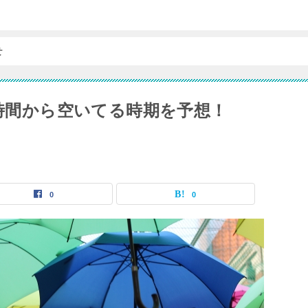
せ
ﾝの待ち時間から空いてる時期を予想！
0
0