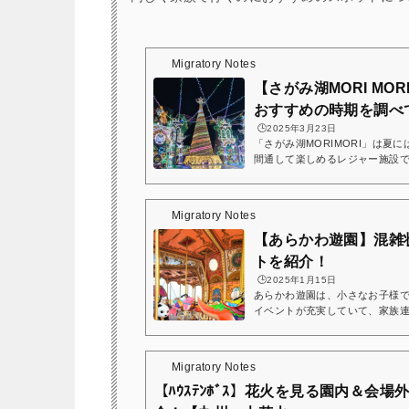
Migratory Notes
【さがみ湖MORI M
おすすめの時期を調べて
🕒️2025年3月23日
「さがみ湖MORIMORI」は夏
間通して楽しめるレジャー施設
ラクションも豊富なので家族連
湖MORI MORI」（旧 さがみ
イルミネーションだけでなく、
Migratory Notes
で、家族連れやカップルに大人
ソビューではお得で便利なプラ
【あらかわ遊園】混雑
にチェックしておくのがおすすめです
トを紹介！
🕒️2025年1月15日
あらかわ遊園は、小さなお子様
イベントが充実していて、家族
観覧車やメリーゴーランドなど
あい動物広場やミニSLなど、子
さんです。さらに、2022年4
Migratory Notes
ネーションがスタートしたこと
想的な光の演出が楽しめるので
【ﾊｳｽﾃﾝﾎﾞｽ】花火を見る園内＆会
魅力です。今回の記事では、あらか