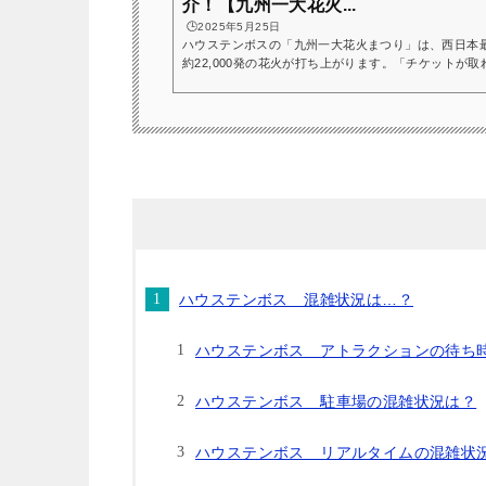
介！【九州一大花火...
🕒️2025年5月25日
ハウステンボスの「九州一大花火まつり」は、西日本
約22,000発の花火が打ち上がります。「チケットが
た理由で、会場外から花火を見たい人や、有料席以外
ん。そこで今回は、ハウステンボス花火大会2025年
セス情報や注意点を含めて詳しくご紹介します。 会
ウステンボス花火は有料観覧席がないと楽しめないの？
ハウステンボス 混雑状況は…？
ハウステンボス アトラクションの待ち
ハウステンボス 駐車場の混雑状況は？
ハウステンボス リアルタイムの混雑状