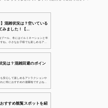
ORI】混雑状況は？空いている
みました！【...
にはプール、冬にはイルミネーションと年
ですね。小さなお子様でも楽しめるアト
れにも大人気のスポットです。「さがみ
湖リゾート プレジャーフォレスト）って？
アトラクションやアクティビティも豊富
気のレジャースポットです。さらに、ア
ンがたくさん用意されているので、事前
状況は？混雑回避のポイン
！→「さがみ湖MORI ...
でも安心して楽しめるアトラクションや
連れに特におすすめの遊園地ですよね。
の定番アトラクションはもちろん、ふれ
どもたちが大喜びするエリアが盛りだく
月のリニューアルでは、園全体でのイルミ
でも大きな話題となりました。夜には幻
、昼間とは違った雰囲気を味わえるのも
場外おすすめ観覧スポットを紹
わ遊園の混雑状況や...