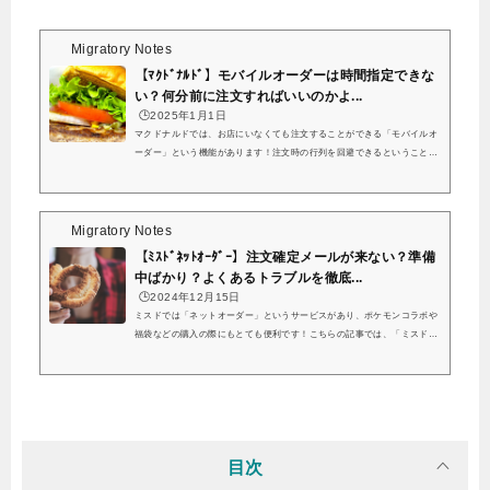
Migratory Notes
【ﾏｸﾄﾞﾅﾙﾄﾞ】モバイルオーダーは時間指定できな
い？何分前に注文すればいいのかよ...
🕒️2025年1月1日
マクドナルドでは、お店にいなくても注文することができる「モバイルオ
ーダー」という機能があります！注文時の行列を回避できるということで
人気の機能ですよね。個人的にも、マクドナルドを利用するときにはお店
に向かいながら周りに急かされることなく注文が決められて、レジに並ば
ず受け取りスムーズに持ち帰ることができるので「モバイルオーダー」は
重宝しているサービスです。マクドナルドのモバイルオーダーは公式のア
Migratory Notes
プリかブラウザから気軽に注文できますのでぜひ活用してみてください
【ﾐｽﾄﾞﾈｯﾄｵｰﾀﾞｰ】注文確定メールが来ない？準備
ね。こちらの記事では、マクドナルドの...
中ばかり？よくあるトラブルを徹底...
🕒️2024年12月15日
ミスドでは「ネットオーダー」というサービスがあり、ポケモンコラボや
福袋などの購入の際にもとても便利です！こちらの記事では、「ミスドネ
ットオーダー」について下記のようなよくあるトラブルを調べてみまし
た！ ミスドネットオーダーで「注文確定メール」が届かない…？ ミスド
ネットオーダーで「注文確定メール」が届かない理由は？ ミスドネットオ
ーダーで「注文確定メール」はいつ届く？ ミスドネットオーダーでは当日
の予約注文はできない？ ミスドネットオーダーの当日予約は何時からでき
る？ ミスドネットオーダーは「...
目次