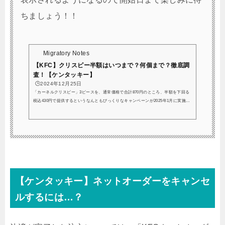
ちましょう！！
Migratory Notes
【KFC】クリスピー半額はいつまで？何個まで？徹底調
査！【ケンタッキー】
🕒️2024年12月25日
「カーネルクリスピー」3ピースを、通常価格で合計870円のところ、半額を下回る
税込430円で提供するというなんともびっくりなキャンペーンが2025年1月に実施さ
れます…！！「カーネルクリスピー」は鶏むね肉をにんにくと醤油ベースで味付け
し、サクサクの衣で揚げたチキンです。骨なしのチキンなので手も汚さず食べられ
るということで、人気の商品ですね！過去にも何度も開催されていて、毎回大人気
のキャンペーン「カーネルクリスピー3ピース半額キャンペーン」について調べてい
きます。仕事帰り、ケンタッキーの前を通ったら、今日ま...
【ケンタッキー】ネットオーダーをキャンセ
ルするには…？