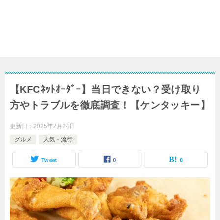
【KFCﾈｯﾄｵｰﾀﾞｰ】当日できない？受け取り
方やトラブルを徹底調査！【ケンタッキー】
更新日：
2025年2月24日
グルメ
人気・流行
Tweet
0
0