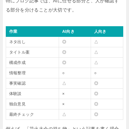
特にブログ記事では、AIに任せる部分と、人が確認す
る部分を分けることが大切です。
作業
AI向き
人向き
ネタ出し
◎
△
タイトル案
◎
△
構成作成
◎
△
情報整理
○
○
事実確認
△
◎
体験談
×
◎
独自意見
×
◎
最終チェック
△
◎
例えば、「花火大会の持ち物」という記事を書く場合