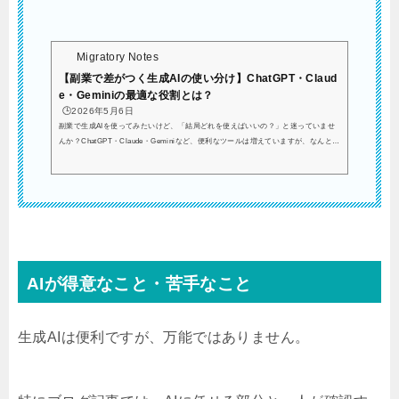
Migratory Notes
【副業で差がつく生成AIの使い分け】ChatGPT・Claud
e・Geminiの最適な役割とは？
🕒️2026年5月6日
副業で生成AIを使ってみたいけど、「結局どれを使えばいいの？」と迷っていませ
んか？ChatGPT・Claude・Geminiなど、便利なツールは増えていますが、なんとな
く1つだけ使っていると、思うように成果につながらないこともあります。実は、生
成AIは“使い分けるだけ”で作業スピードやクオリティに効果が出やすくなります！
この記事では、実際の使用感をもとにChatGPT・Claude・Geminiの役割と使い方を
わかりやすく解説していきます。※本記事はあくまで一例であり、副業の成果や収
益を保証するものではありません。ご自身の状況に合わせて...
AIが得意なこと・苦手なこと
生成AIは便利ですが、万能ではありません。