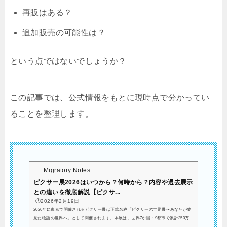
再販はある？
追加販売の可能性は？
という点ではないでしょうか？
この記事では、公式情報をもとに現時点で分かってい
ることを整理します。
Migratory Notes
ピクサー展2026はいつから？何時から？内容や過去展示
との違いを徹底解説【ピクサ...
🕒️2026年2月19日
2026年に東京で開催されるピクサー展は正式名称「ピクサーの世界展〜あなたが夢
見た物語の世界へ」として開催されます。本展は、世界7か国・9都市で累計350万人
以上を動員した没入型体験イベント「Mundo Pixar Experience」を日本で開催する