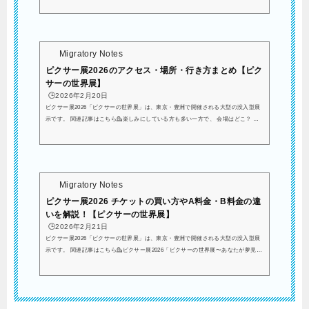
ものです。昨年には、韓国で開催されていました！先日、韓国でやってるピクサー
展行ってきました😁ウッディおぱぴまる⭐️ pic.twitter.com/zGKWLrxFnq— 小島よし
お (@yoshiopiiya) June 21, 2025ついに日本で初開催！ということで大きな話題を集
めていますね。ピクサー・ア...
Migratory Notes
ピクサー展2026のアクセス・場所・行き方まとめ【ピク
サーの世界展】
🕒️2026年2月20日
ピクサー展2026「ピクサーの世界展」は、東京・豊洲で開催される大型の没入型展
示です。 関連記事はこちら💁楽しみにしている方も多い一方で、 会場はどこ？ 最
寄り駅は？ 迷わず行ける？ 車でも行ける？といったアクセス面が気になる方も多い
のではないでしょうか。特に体験型展示は、時間帯によって混雑することもありま
す。スムーズに会場へ到着できるかどうかで、当日の満足度は大きく変わります。
この記事では、 会場の正確な場所 最寄り駅と徒歩ルート 電車・車・空港からの行
き方 周辺スポット情報まで、来...
Migratory Notes
ピクサー展2026 チケットの買い方やA料金・B料金の違
いを解説！【ピクサーの世界展】
🕒️2026年2月21日
ピクサー展2026「ピクサーの世界展」は、東京・豊洲で開催される大型の没入型展
示です。 関連記事はこちら💁ピクサー展2026「ピクサーの世界展〜あなたが夢見た
物語の世界へ〜」は、日時指定制チケットでの入場となります。早くも売り切れの
日程も出てきて、かなりの人気イベントということがわかりますね…ピクサー展、5
月までの土日祝チケットはほぼほぼ厳しいから延長ありきで待つとする— ば (@BY
ukinobu) February 20, 2026この記事では、 チケット料金の詳細 A料金とB料金の違
い 子どものチケットの買い方は？をわ...