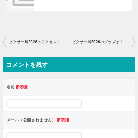
投
ピクサー展2026のアクセス・場所・行き方まとめ【ピクサーの世界展】
ピクサー展2026のグッズは？会場限定アイテム・通販・予算目安まとめ！
稿
ナ
コメントを残す
ビ
ゲ
名前
必須
ー
シ
ョ
ン
メール（公開されません）
必須