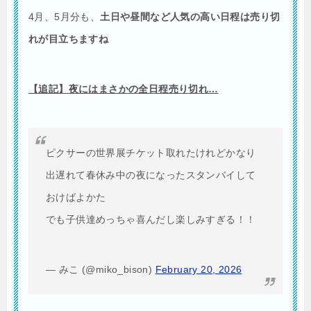
4月、5月分も、
土日や昼間など人気の高い日程は売り切
れが目立ちますね
【追記】夜にはまさかの全日程売り切れ…
ピクサーの世界展チケット取れたけれどかなり
出遅れて春休み中の夜になったスタンバイして
おけばよかた
でも子供達めっちゃ喜んだし楽しみすぎる！！
— みこ (@miko_bison)
February 20, 2026