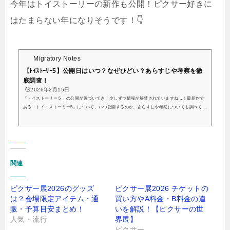
今年はトイストーリーの新作も公開！ピクサー好きに
はたまらない年になりそうです！👇
Migratory Notes
【ﾄｲｽﾄｰﾘｰ5】公開日はいつ？なぜひどい？あらすじや考察を徹
底調査！
🕒️2026年2月15日
「トイストーリー５」の公開が近づいてき、少しずつ情報が解禁されていますね…！最新作で
ある「トイ・ストーリー5」について、いつ公開するのか、あらすじや考察についても調べてみ
ましたので参考にしてくださいね。新作の前に、過去作を見返しておくのがおすすめです！👇
シリーズ新作「トイ・ストーリー５」はいつ公開？「トイ・ストーリー」からついに新作が登
場するそうですね…！トイストーリー５について少しずつ情報が公開されてきています皆さん
お久しぶりです。いかがお過ごしでしょうかトイ・ストーリー5の予告が出たら...
関連
ピクサー展2026のグッズ
ピクサー展2026 チケットの
は？会場限定アイテム・通
買い方やA料金・B料金の違
販・予算目安まとめ！
いを解説！【ピクサーの世
人気・流行
界展】
ピクサー