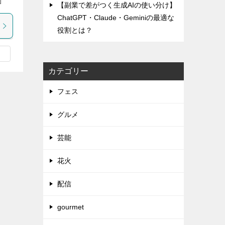
]
【副業で差がつく生成AIの使い分け】
ChatGPT・Claude・Geminiの最適な
役割とは？
カテゴリー
フェス
グルメ
芸能
花火
配信
gourmet