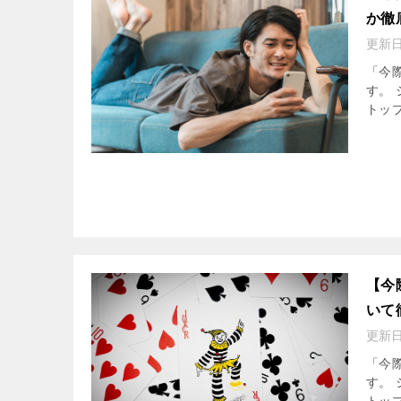
か徹
更新
「今際
す。 
トッ
【今
いて
更新
「今際
す。 