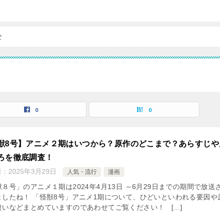
せ
0
0
獣8号】アニメ２期はいつから？原作のどこまで？あらすじや
ろを徹底調査！
日：
2025年3月29日
人気・流行
漫画
８号」のアニメ１期は2024年4月13日 ～6月29日までの期間で放送
ましたね！ 「怪獣8号」アニメ1期について、ひどいといわれる要因や
違いなどまとめていますのであわせてご覧ください！ […]