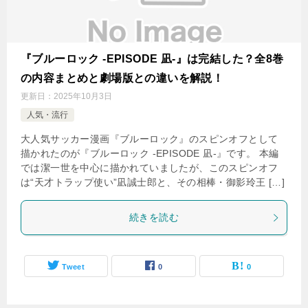
『ブルーロック -EPISODE 凪-』は完結した？全8巻
の内容まとめと劇場版との違いを解説！
更新日：
2025年10月3日
人気・流行
大人気サッカー漫画『ブルーロック』のスピンオフとして
描かれたのが『ブルーロック -EPISODE 凪-』です。 本編
では潔一世を中心に描かれていましたが、このスピンオフ
は“天才トラップ使い”凪誠士郎と、その相棒・御影玲王 […]
続きを読む
Tweet
0
0