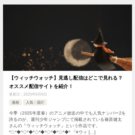
【ウィッチウォッチ】見逃し配信はどこで見れる？
オススメ配信サイトを紹介！
更新日：
2025年6月9日
漫画
人気・流行
今季（2025年度春）のアニメ放送の中でも人気ナンバー2を
誇るのが、週刊少年ジャンプにて掲載されている篠原健太
さんの『ウィッチウォッチ』という作品です。
*◇*◆*◇*◆*◇*◆*◇*◆*◇*◆* 『#ウィ […]