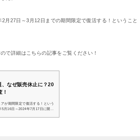
年2月27日～3月12日までの期間限定で復活する！ということ
すので詳細はこちらの記事をご覧ください！
、なぜ販売休止に？20
査！
ェアが期間限定で復活する！という
5月16日～2024年7月17日に開催
供したほどの人気ぶりだったうよう
った大人気フェアでしたので、今回
多いのではないでしょうか？今日は
のだがワクワクが止まらない— す
 1, 2025こちらの記事では、しゃぶ葉の