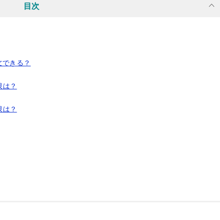
いつまで楽しめるフェア...
目次
文できる？
限は？
限は？