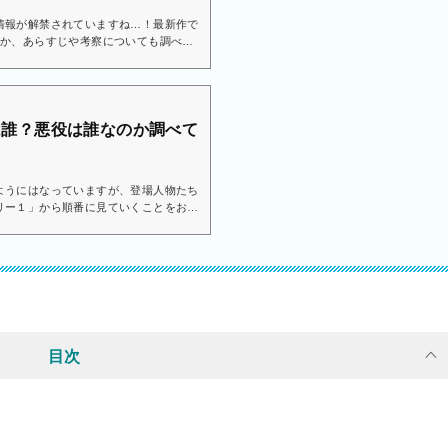
情報が解禁されていますね…！最新作で
のか、あらすじや考察についても調べて
去作を見返しておくのがおすすめです！
「トイ・ストーリー」からついに新作が
しずつ情報が公開されてきています皆さ
ーリー5の予告が出たら...
んは誰？悪役は誰なのか調べて
ようにはなっていますが、登場人物たち
リー１」から順番に見ていくことをおす
事では、 「トイストーリー
ようという方は参考にしてみてください
る？2024年9月...
目次