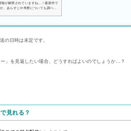
情報が解禁されていますね…！最新作で
のか、あらすじや考察についても調べて
去作を見返しておくのがおすすめです！
「トイ・ストーリー」からついに新作が
しずつ情報が公開されてきています皆さ
ーリー5の予告が出たら...
放送の日時は未定です。
リー」を見返したい場合、どうすればよいのでしょうか…？
こで見れる？