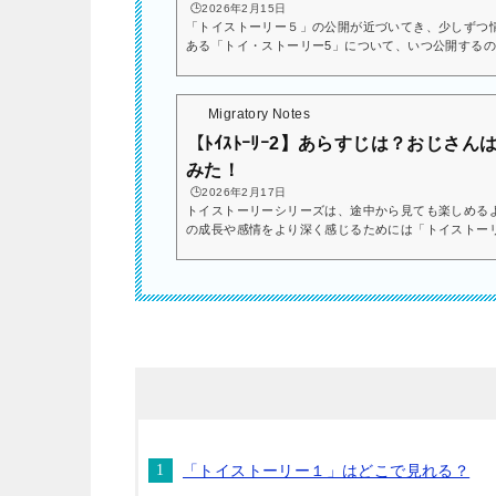
🕒️2026年2月15日
「トイストーリー５」の公開が近づいてき、少しずつ
ある「トイ・ストーリー5」について、いつ公開する
みましたので参考にしてくださいね。新作の前に、過
👇シリーズ新作「トイ・ストーリー５」はいつ公開？
登場するそうですね…！トイストーリー５について少
Migratory Notes
んお久しぶりです。いかがお過ごしでしょうかトイ・スト
【ﾄｲｽﾄｰﾘｰ2】あらすじは？おじさ
みた！
🕒️2026年2月17日
トイストーリーシリーズは、途中から見ても楽しめる
の成長や感情をより深く感じるためには「トイストー
すめします。「トイストーリー１」についてはこちら👇こちらの記
２」はどこで見れるのか 「トイストーリー２」のあらすじ 「トイストーリー２」の悪役は誰
なのかについてまとめていきますのでこれから見てみ
ね。（※ネタバレ注意）「トイストーリー２」はどこで見れ
「トイストーリー１」はどこで見れる？