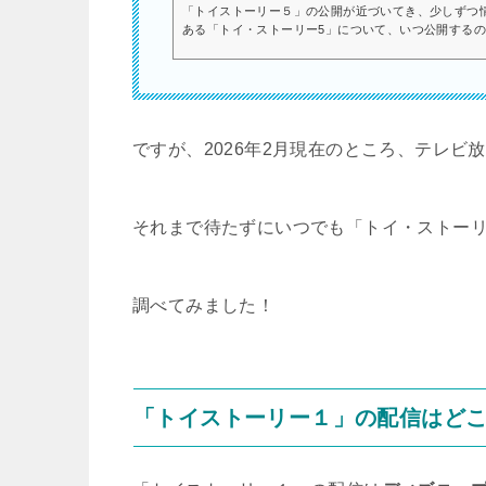
「トイストーリー５」の公開が近づいてき、少しずつ
ある「トイ・ストーリー5」について、いつ公開する
みましたので参考にしてくださいね。新作の前に、過
👇シリーズ新作「トイ・ストーリー５」はいつ公開？
登場するそうですね…！トイストーリー５について少
んお久しぶりです。いかがお過ごしでしょうかトイ・スト
ですが、2026年2月現在のところ、テレビ
それまで待たずにいつでも「トイ・ストー
調べてみました！
「トイストーリー１」の配信はど