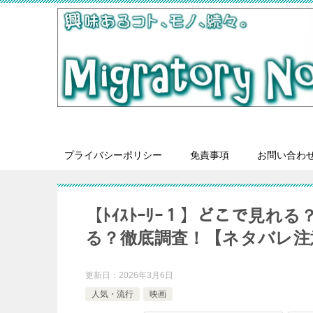
プライバシーポリシー
免責事項
お問い合わ
【ﾄｲｽﾄｰﾘｰ１】どこで見
る？徹底調査！【ネタバレ注
更新日：
2026年3月6日
人気・流行
映画