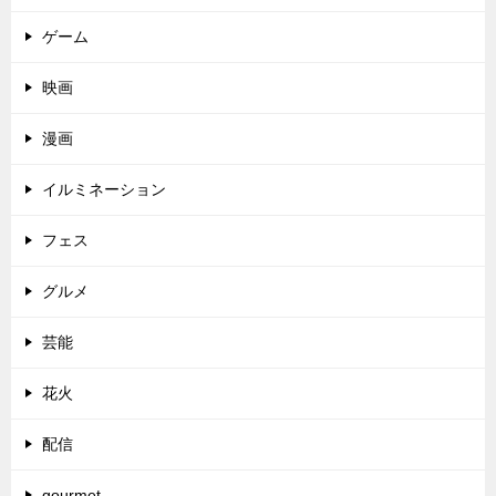
ゲーム
映画
漫画
イルミネーション
フェス
グルメ
芸能
花火
配信
gourmet