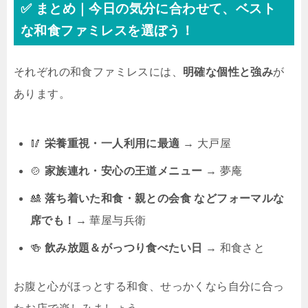
✅ まとめ｜今日の気分に合わせて、ベスト
な和食ファミレスを選ぼう！
それぞれの和食ファミレスには、
明確な個性と強み
が
あります。
🥢
栄養重視・一人利用に最適
→ 大戸屋
🍲
家族連れ・安心の王道メニュー
→ 夢庵
🎎
落ち着いた和食・親との会食 などフォーマルな
席でも！
→ 華屋与兵衛
🍻
飲み放題＆がっつり食べたい日
→ 和食さと
お腹と心がほっとする和食、せっかくなら自分に合っ