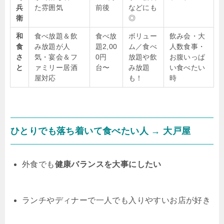
兵
た雰囲気
前後
などにも
衛
◎
和
食べ放題＆飲
食べ放
ボリュー
飲み会・大
食
み放題が人
題2,00
ム／食べ
人数食事・
さ
気・宴会＆フ
0円
放題や飲
お腹いっぱ
と
ァミリー居酒
台〜
み放題
い食べたい
屋対応
も！
時
ひとりでも落ち着いて食べたい人 →
大戸屋
外食でも
健康バランスを大事にしたい
ランチやディナーで一人でも入りやすいお店が好き