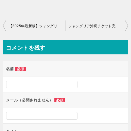
投
【2025年最新版】ジャングリア沖縄アクセス完全ガイド｜駐車場・渋滞回避・シャトルバス情報まとめ
ジャングリア沖縄チケット完全ガイド｜料金や違いは？購入方法や当日券の有無、提携ホテルまで徹底解説！
稿
ナ
コメントを残す
ビ
ゲ
名前
必須
ー
シ
ョ
ン
メール（公開されません）
必須