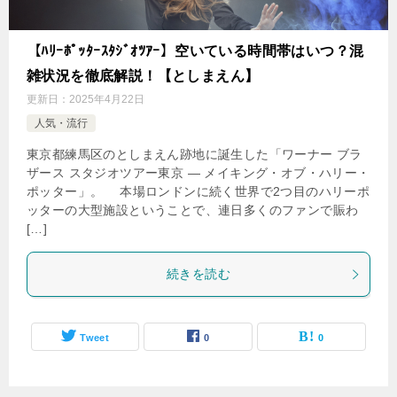
【ﾊﾘｰﾎﾟｯﾀｰｽﾀｼﾞｵﾂｱｰ】空いている時間帯はいつ？混
雑状況を徹底解説！【としまえん】
更新日：
2025年4月22日
人気・流行
東京都練馬区のとしまえん跡地に誕生した「ワーナー ブラ
ザース スタジオツアー東京 ― メイキング・オブ・ハリー・
ポッター」。 本場ロンドンに続く世界で2つ目のハリーポ
ッターの大型施設ということで、連日多くのファンで賑わ
[…]
続きを読む
Tweet
0
0