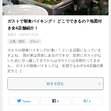
ガストで朝食バイキング！ どこでできるの？地図付
き全4店舗紹介！
更新日：
2025年7月3日
人気・流行
グルメ
ガストの朝食バイキングが凄い！ といま話題になっていま
すよね。 我が家は田舎にあるのですが、近所にガストがな
いために引っ越してきてからはガストには全然行ってませ
ん… ガストの朝食バイキングは、全国でもわずか4店舗の限
定サ […]
続きを読む
Tweet
0
0