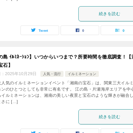
続きを読む
Tweet
0
0
の島 ｲﾙﾐﾈｰｼｮﾝ】いつからいつまで？所要時間を徹底調査！【
宝石】
日：
2025年10月29日
人気・流行
イルミネーション
大人気のイルミネーションイベント「湘南の宝石」は、関東三大イル
ョンのひとつとしても非常に有名です。 江の島・片瀬海岸エリアを中
るイルミネーションは、湘南の美しい夜景と宝石のような輝きが融合
さに […]
続きを読む