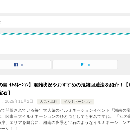
せ
0
0
の島 ｲﾙﾐﾈｰｼｮﾝ】混雑状況やおすすめの混雑回避法を紹介！【
宝石】
日：
2025年11月2日
人気・流行
イルミネーション
島で開催されている毎年大人気のイルミネーションイベント「湘南の
は、関東三大イルミネーションのひとつとしても有名ですね。 「江の
海岸」エリアを舞台に、湘南の夜景と宝石のようなイルミネーション
ーシ […]