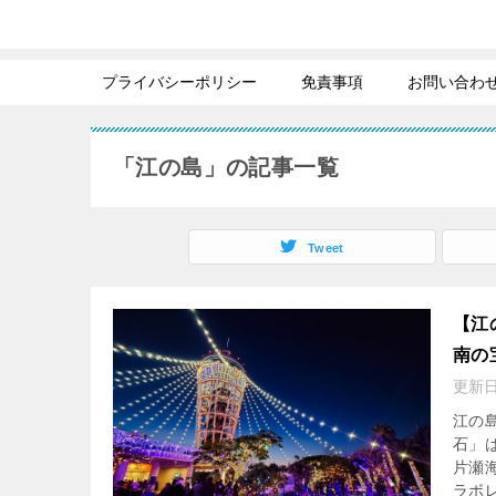
プライバシーポリシー
免責事項
お問い合わ
「江の島」の記事一覧
Tweet
【江
南の
更新
江の
石」
片瀬
ラボレ