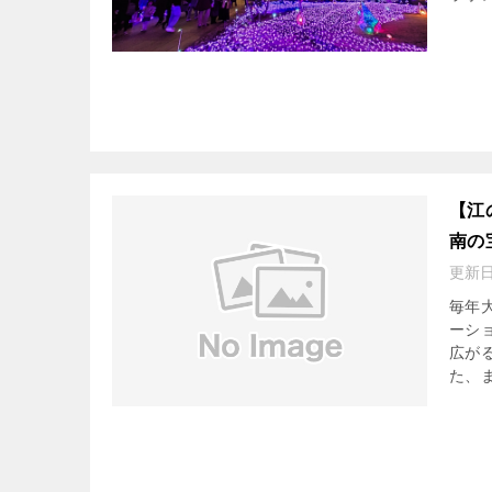
【江
南の
更新
毎年
ーシ
広が
た、ま