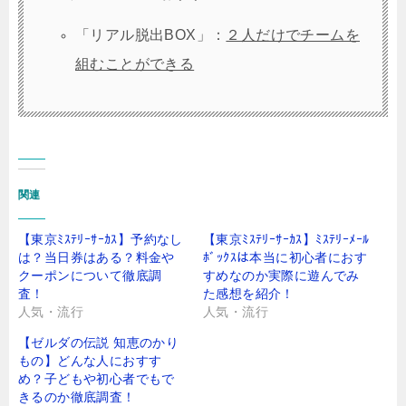
「リアル脱出BOX」：
２人だけでチームを
組むことができる
関連
【東京ﾐｽﾃﾘｰｻｰｶｽ】予約なし
【東京ﾐｽﾃﾘｰｻｰｶｽ】ﾐｽﾃﾘｰﾒｰﾙ
は？当日券はある？料金や
ﾎﾞｯｸｽは本当に初心者におす
クーポンについて徹底調
すめなのか実際に遊んでみ
査！
た感想を紹介！
人気・流行
人気・流行
【ゼルダの伝説 知恵のかり
もの】どんな人におすす
め？子どもや初心者でもで
きるのか徹底調査！