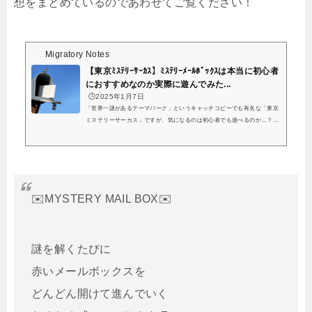
想をまとめているのであわせてご覧ください！
Migratory Notes
【東京ﾐｽﾃﾘｰｻｰｶｽ】ﾐｽﾃﾘｰﾒｰﾙﾎﾞｯｸｽは本当に初心者
におすすめなのか実際に遊んでみた...
🕒️2025年1月7日
「世界一謎があるテーマパーク」というキャッチコピーでも有名な「東京
ミステリーサーカス」ですが、気になるのは初心者でも遊べるのか…？と
いうところですよね。くまっキーと過去からの不思議な手紙、クリア！謎
も難しくないし、何書いてもネタバレになりそうで何も書けないけど、個
人的にはミステリーメールボックスシリーズで1番好き^ - ^初心者にも団
員にもぴったり！#くまっキーMMB#東京ミステリーサーカス pic.twitter.c
om/182FES9T1s— ゆい。 (@Yui1099) June 29, 2019結論から言うと、わ
たしも謎解きは今回がはじめて！という...
✉️MYSTERY MAIL BOX✉️
謎を解くたびに
赤いメールボックスを
どんどん開けて進んでいく