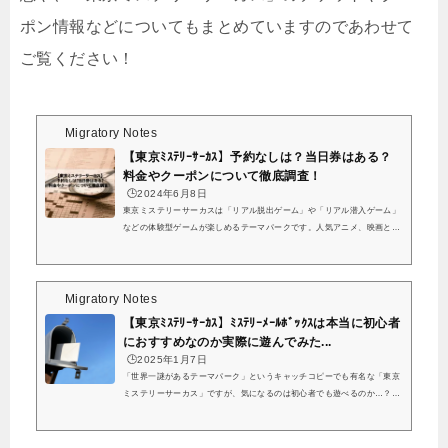
ポン情報などについてもまとめていますのであわせて
ご覧ください！
Migratory Notes
【東京ﾐｽﾃﾘｰｻｰｶｽ】予約なしは？当日券はある？
料金やクーポンについて徹底調査！
🕒️2024年6月8日
東京ミステリーサーカスは「リアル脱出ゲーム」や「リアル潜入ゲーム」
などの体験型ゲームが楽しめるテーマパークです。人気アニメ、映画との
コラボイベントも数多くあって注目を集めているスポットですね。その
他、カフェやバー、ショップも併設されていて限定のフードやグッズも購
入できます！こちらの記事では、「東京ミステリーサーカス」について、
予約なしでも遊べるのか、難易度はどのくらいなのかまとめていきます。
Migratory Notes
#東京ミステリーサーカス 本日リニューアルオープンしています🎪2Fはこ
【東京ﾐｽﾃﾘｰｻｰｶｽ】ﾐｽﾃﾘｰﾒｰﾙﾎﾞｯｸｽは本当に初心者
んな感じです👀くまっキ...
におすすめなのか実際に遊んでみた...
🕒️2025年1月7日
「世界一謎があるテーマパーク」というキャッチコピーでも有名な「東京
ミステリーサーカス」ですが、気になるのは初心者でも遊べるのか…？と
いうところですよね。くまっキーと過去からの不思議な手紙、クリア！謎
も難しくないし、何書いてもネタバレになりそうで何も書けないけど、個
人的にはミステリーメールボックスシリーズで1番好き^ - ^初心者にも団