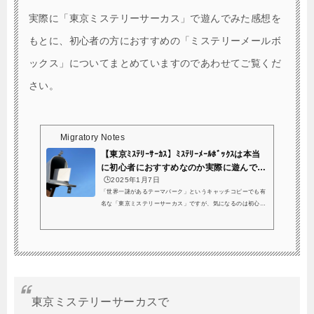
実際に「東京ミステリーサーカス」で遊んでみた感想を
もとに、初心者の方におすすめの「ミステリーメールボ
ックス」についてまとめていますのであわせてご覧くだ
さい。
Migratory Notes
【東京ﾐｽﾃﾘｰｻｰｶｽ】ﾐｽﾃﾘｰﾒｰﾙﾎﾞｯｸｽは本当
に初心者におすすめなのか実際に遊んでみ
た...
🕒️2025年1月7日
「世界一謎があるテーマパーク」というキャッチコピーでも有
名な「東京ミステリーサーカス」ですが、気になるのは初心者
でも遊べるのか…？というところですよね。くまっキーと過去
からの不思議な手紙、クリア！謎も難しくないし、何書いても
ネタバレになりそうで何も書けないけど、個人的にはミステリ
ーメールボックスシリーズで1番好き^ - ^初心者にも団員にも
ぴったり！#くまっキーMMB#東京ミステリーサーカス pic.twitt
er.com/182FES9T1s— ゆい。 (@Yui1099) June 29, 2019結論
から言うと、わたしも謎解きは今回がはじめて！という...
東京ミステリーサーカスで