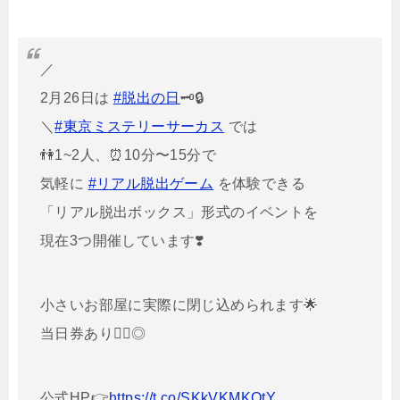
／
2月26日は
#脱出の日
🗝🔒
＼
#東京ミステリーサーカス
では
👫1~2人、⏰10分〜15分で
気軽に
#リアル脱出ゲーム
を体験できる
「リアル脱出ボックス」形式のイベントを
現在3つ開催しています❣️
小さいお部屋に実際に閉じ込められます🌟
当日券あり🙆‍♀️◎
公式HP👉
https://t.co/SKkVKMKOtY