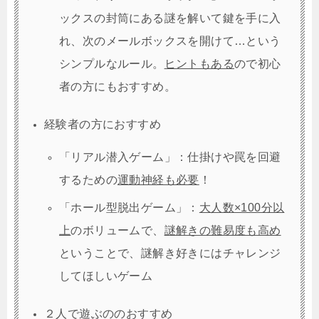
ックスの封筒にある謎を解いて鍵を手に入
れ、次のメールボックスを開けて…という
シンプルなルール。
ヒントもある
ので初心
者の方にもおすすめ。
経験者の方におすすめ
「リアル潜入ゲーム」：仕掛けや罠を回避
するための
運動神経も必要
！
「ホール型脱出ゲーム」：
大人数×100分以
上
のボリュームで、
謎解きの難易度も高め
ということで、謎解き好きにはチャレンジ
してほしいゲーム
２人で遊ぶののおすすめ