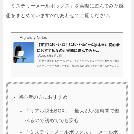
「ミステリーメールボックス」を実際に遊んでみた感
想をまとめていますのであわせてご覧ください。
Migratory Notes
【東京ﾐｽﾃﾘｰｻｰｶｽ】ﾐｽﾃﾘｰﾒｰﾙﾎﾞｯｸｽは本当に初心者
におすすめなのか実際に遊んでみた...
🕒️2025年1月7日
「世界一謎があるテーマパーク」というキャッチコピーでも有名な「東京
ミステリーサーカス」ですが、気になるのは初心者でも遊べるのか…？と
いうところですよね。くまっキーと過去からの不思議な手紙、クリア！謎
も難しくないし、何書いてもネタバレになりそうで何も書けないけど、個
人的にはミステリーメールボックスシリーズで1番好き^ - ^初心者にも団
員にもぴったり！#くまっキーMMB#東京ミステリーサーカス pic.twitter.c
om/182FES9T1s— ゆい。 (@Yui1099) June 29, 2019結論から言うと、わ
初心者の方におすすめ
たしも謎解きは今回がはじめて！という...
「リアル脱出BOX」：
最大2人×短時間
で遊
べるので初めてでも安心
「ミステリーメールボックス」：メールボ