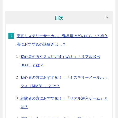
員にもぴったり！#くまっキーMMB#東京ミステリーサーカス pic.twitter.c
om/182FES9T1s— ゆい。 (@Yui1099) June 29, 2019結論から言うと、わ
たしも謎解きは今回がはじめて！という...
目次
東京ミステリーサーカス 難易度はどのくらい？初心
者におすすめの謎解きは…？
初心者の方や２人におすすめ！：「リアル脱出
BOX」とは？
初心者の方におすすめ！：「ミステリーメールボッ
クス（MMB）」とは？
経験者の方におすすめ！：「リアル潜入ゲーム」と
は？