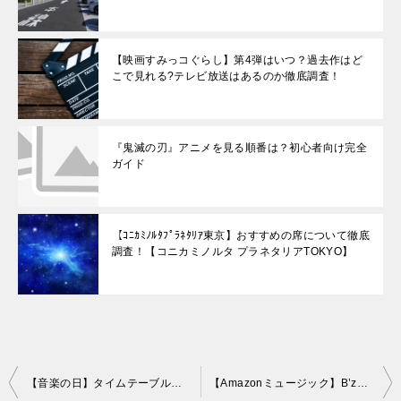
【映画すみっコぐらし】第4弾はいつ？過去作はど
こで見れる?テレビ放送はあるのか徹底調査！
『鬼滅の刃』アニメを見る順番は？初心者向け完全
ガイド
【ｺﾆｶﾐﾉﾙﾀﾌﾟﾗﾈﾀﾘｱ東京】おすすめの席について徹底
調査！【コニカミノルタ プラネタリアTOKYO】
投
【音楽の日】タイムテーブルはいつ発表？過去の傾向をもとに構成も予想してみた！
【Amazonミュージック】B’zが聴けない？曲数の少なさの真相も紹介！