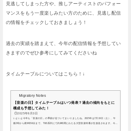
見逃してしまった方や、推しアーティストのパフォー
マンスをもう一度楽しみたい方のために、見逃し配信
の情報をチェックしておきましょう！
過去の実績を踏まえて、今年の配信情報を予想してい
きますのでぜひ参考にしてみてくださいね
タイムテーブルについてはこちら！↓
Migratory Notes
【音楽の日】タイムテーブルはいつ発表？過去の傾向をもとに
構成も予想してみた！
🕒️2025年6月3日
いよいよ今年も「音楽の日」の季節が近づいてまいりましたね。2025年は7月19日（土）、午
後2時から夜9時56分まで、TBS系列にて約8時間にわたる大型音楽特番が生放送されます。今回
は、そんな「音楽の日2025」のタイムテーブルについて、これまでの傾向や予想、確認方法ま