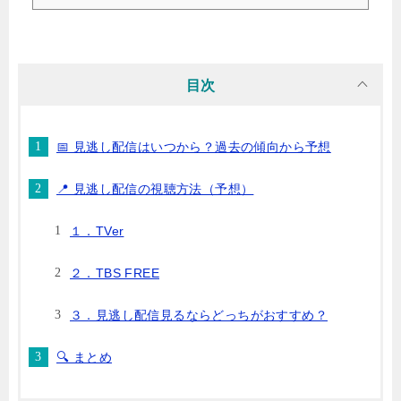
でをしっかりまとめていきます。見逃し配信についてはこちら！↓📅 タイムテーブル発表時期
の傾向「音楽の日」のタイムテーブルは例年、放送の約1週間前〜前日に公式サイトや公式SNS
で発表されています。昨年2024年も、放送日前日、放送26時間前である7月12日...
目次
📅 見逃し配信はいつから？過去の傾向から予想
📍 見逃し配信の視聴方法（予想）
１．TVer
２．TBS FREE
３．見逃し配信見るならどっちがおすすめ？
🔍 まとめ