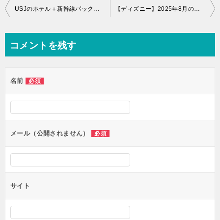
投
USJのホテル＋新幹線パックを格安で予約する方法はある？【ユニバーサルスタジオジャパン】
【ディズニー】2025年8月の営業時間・天気の動向まとめ！ 混雑の傾向も調べてみた！
稿
ナ
コメントを残す
ビ
ゲ
名前
必須
ー
シ
ョ
ン
メール（公開されません）
必須
サイト