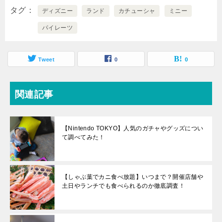
タグ
ディズニー
ランド
カチューシャ
ミニー
パイレーツ
Tweet
0
0
関連記事
【Nintendo TOKYO】人気のガチャやグッズについ
て調べてみた！
【しゃぶ葉でカニ食べ放題】いつまで？開催店舗や
土日やランチでも食べられるのか徹底調査！