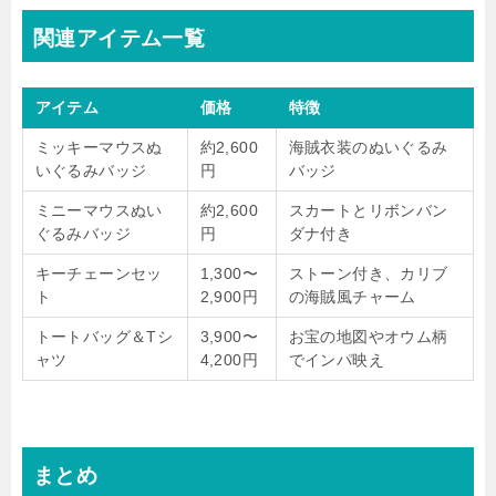
関連アイテム一覧
アイテム
価格
特徴
ミッキーマウスぬ
約2,600
海賊衣装のぬいぐるみ
いぐるみバッジ
円
バッジ
ミニーマウスぬい
約2,600
スカートとリボンバン
ぐるみバッジ
円
ダナ付き
キーチェーンセッ
1,300〜
ストーン付き、カリブ
ト
2,900円
の海賊風チャーム
トートバッグ＆Tシ
3,900〜
お宝の地図やオウム柄
ャツ
4,200円
でインパ映え
まとめ