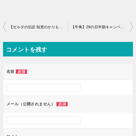
投
【ゼルダの伝説 知恵のかりもの】どんな人におすすめ？子どもや初心者でもできるのか徹底調査！
【牛角】29の日半額キャンペーン！対象の店舗や開催期間を徹底調査！
稿
ナ
コメントを残す
ビ
ゲ
名前
必須
ー
シ
ョ
ン
メール（公開されません）
必須