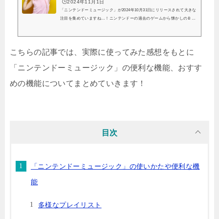
🕒️2024年11月1日
「ニンテンドーミュージック」が2024年10月31日にリリースされて大きな
注目を集めていますね…！ニンテンドーの過去のゲームから懐かしのＢＧ
Ｍがたくさん聞ける…！ということでリリース前から話題になっていまし
た。こちらの記事では、「ニンテンドーミュージック」の値段はいくらな
のか、アンドロイドでは開けないというのは本当なのか調べてみました。
こちらの記事では、実際に使ってみた感想をもとに
また、無料で「ニンテンドーミュージック」を利用することはできるのか
調べていますのでこれから使ってみようという方はぜひ参考にしてみてく
「ニンテンドーミュージック」の便利な機能、おすす
ださいね。実際に「ニンテンドーミュー...
めの機能についてまとめていきます！
目次
「ニンテンドーミュージック」の使いかたや便利な機
能
多様なプレイリスト