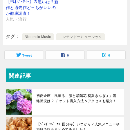
【ﾏﾘｵﾊﾟｰﾃｨｰ】の違いは？新
作と過去作どっちがいいの
か徹底調査！
人気・流行
タグ
Nintendo Music
ニンテンドーミュージック
Tweet
0
0
関連記事
初夏企画「風薫る、藤と紫陽花 初夏きんぎょ」混
雑状況は？ チケット購入方法＆アクセスも紹介！
【ﾍﾟﾝｷﾞﾝﾍﾞｰｶﾘｰ国分寺】いつから？人気メニューや
混雑予想もまとめてみました！