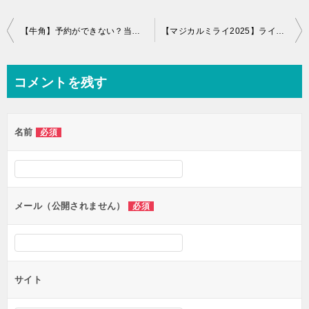
投
【牛角】予約ができない？当日予約はできるのか徹底調査！
【マジカルミライ2025】ライブ配信や見逃し配信はあるのか調べてみました！
稿
ナ
コメントを残す
ビ
ゲ
名前
必須
ー
シ
ョ
ン
メール（公開されません）
必須
サイト