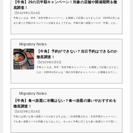
【牛角】29の日半額キャンペーン！対象の店舗や開催期間を徹
底調査！
🕒️2025年1月24日
牛角といえば、昨年「女性半額キャンペーン」を開催して話題になりましたが、2025年2月には
また違った半額のキャンペーンが始まるようですね。牛角の食べ放題コースが「半額」になる
ペアチケットが1,129組に当たる”肉の日”キャンペーン https://t.co/qFIsXvPC8O pic.twitter.com/
ecF6nhbIX6— PR TIMESグルメ (@PRTIMES_GOURMET) January 22, 2025「女性半額キャン
ペーン」の際には様々な意見が出ていましたが、今回の「29の日半額キャンペーン」はどのよ
うなキャンペーンになるのでしょうか？こちらの記事では、2025年2月に実施される...
Migratory Notes
【牛角】予約ができない？当日予約はできるのか
徹底調査！
🕒️2025年3月5日
牛角といえば、昨年「女性半額キャンペーン」を開催して話題になりまし
たが、2025年2月からは「29の日半額のキャンペーン」が開催されている
ようですね。こちらの記事では、牛角の予約について、予約なしでも入れ
るのか、ネット予約が埋まっていたら当日行っても入れないのか、当日予
約は可能なのか調べてみました。これから牛角に行ってみようという方は
ぜひ参考にしてみてくださいね。また、牛角や牛角食べ放題専門店で人気
Migratory Notes
の食べ放題コースの違いについてもまとめていますのであわせてご覧くだ
【牛角】食べ放題に冷麺はない？食べ放題の違いやおすすめを
さい。牛角は予約なしでも大丈夫？結論...
徹底調査！
🕒️2025年1月24日
牛角には様々な食べ放題コースがありますよね…！以前実施された「女性半額キャンペーン」
でも食べ放題コースが対象となりましたし、せっかく牛角に行くなら食べ放題コースで思いっ
きり食べたいという方は多いのではないでしょうか…？こちらの記事では、牛角の食べ放題コ
ース全4種類について、どのような違いがあるのか、おすすめはどれなのか調べてみました。ま