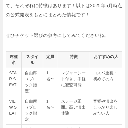
て、それぞれに特徴はあります！
以下は2025年5月時点
の公式発表をもとにまとめた情報です！
ぜひチケット選びの参考にしてみてくださいね。
席種
スタイ
定員
特徴
おすすめの人
名
ル
STA
自由席
1
レジャーシー
コスパ重視・
R S
（ブロ
名〜
ト付き。手軽
初めての方
EAT
ック指
に観覧可能
定）
VIE
自由席
1
ステージ正
音響や演出を
W S
（ブロ
名〜
面。高い演出
しっかり楽し
EAT
ック指
体験
みたい人
定）