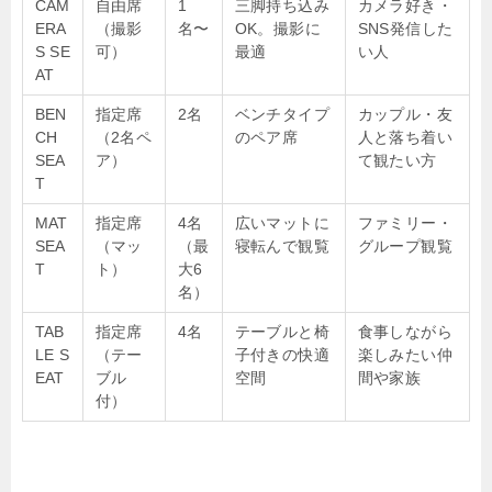
CAM
自由席
1
三脚持ち込み
カメラ好き・
ERA
（撮影
名〜
OK。撮影に
SNS発信した
S SE
可）
最適
い人
AT
BEN
指定席
2名
ベンチタイプ
カップル・友
CH
（2名ペ
のペア席
人と落ち着い
SEA
ア）
て観たい方
T
MAT
指定席
4名
広いマットに
ファミリー・
SEA
（マッ
（最
寝転んで観覧
グループ観覧
T
ト）
大6
名）
TAB
指定席
4名
テーブルと椅
食事しながら
LE S
（テー
子付きの快適
楽しみたい仲
EAT
ブル
空間
間や家族
付）