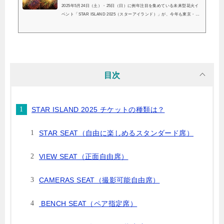
2025年5月24日（土）・25日（日）に例年注目を集めている未来型花火イ
ベント「STAR ISLAND 2025（スターアイランド）」が、今年も東京・お
台場海浜公園で開催されます。ドローンショーや音楽、パフォーマンスが
融合した最先端エンタメを楽しみにしている方も多いのではないでしょう
か？人気イベントゆえの"混雑"は避けられない課題。そこでこちらの記事
では、「混雑を避けつつSTAR ISLAND 2025を快適に楽しむための穴場観
覧スポット」や「アクセス・観覧時のコツ」まで調べてみました！混雑知
らずで、最高の夜空を満喫しまし...
目次
STAR ISLAND 2025 チケットの種類は？
STAR SEAT（自由に楽しめるスタンダード席）
VIEW SEAT（正面自由席）
CAMERAS SEAT（撮影可能自由席）
BENCH SEAT（ペア指定席）