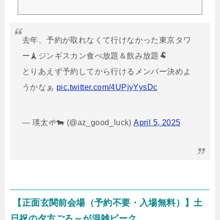
ンで、特製ハイボールやこだわりのグルメを楽しめます。本記事では、最
新の予約方法や会場の特徴、さらには当日の注意点までを詳しく解説しま
す。予約前の情報収集にぜひお役立てくださいね！混雑についてはこち
ら！↓東京タワーハイボールは予約が必要？東京タワーハイボールガーデ
去年、予約が取れなくて行けなかった東京タワ
ンは、東京の象徴「東京タワー」のふもとで毎年春から秋に開催される人
気のビアガーデンイベントです。ここでは...
ー🗼ジンギスカン食べ放題＆飲み放題🐏
とりあえず予約してから行けるメンバー決めよ
うかなぁ
pic.twitter.com/4UPjyYysDc
— 瑛太🌱🐄 (@az_good_luck)
April 5, 2025
【正面玄関前会場（予約不要・入場無料）】土
日祝の夕方ごろ～が混雑ピーク