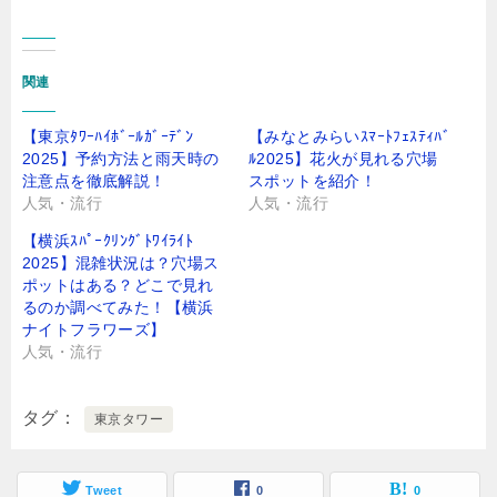
関連
【東京ﾀﾜｰﾊｲﾎﾞｰﾙｶﾞｰﾃﾞﾝ
【みなとみらいｽﾏｰﾄﾌｪｽﾃｨﾊﾞ
2025】予約方法と雨天時の
ﾙ2025】花火が見れる穴場
注意点を徹底解説！
スポットを紹介！
人気・流行
人気・流行
【横浜ｽﾊﾟｰｸﾘﾝｸﾞﾄﾜｲﾗｲﾄ
2025】混雑状況は？穴場ス
ポットはある？どこで見れ
るのか調べてみた！【横浜
ナイトフラワーズ】
人気・流行
タグ
東京タワー
Tweet
0
0