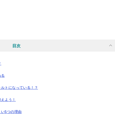
目次
？
わる
ォルトになっている！？
替えよう！
くい5つの理由