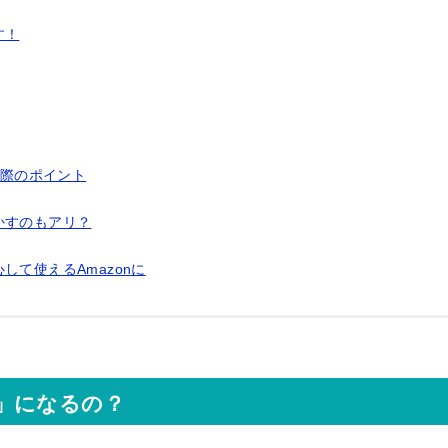
す！
る際のポイント
かすのもアリ？
て使えるAmazonに
」になるの？