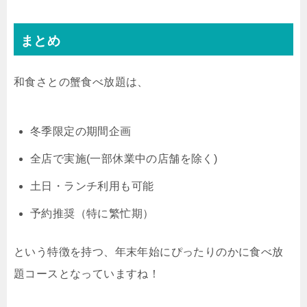
… pic.twitter.com/L0CLckgXCE— みんなの先輩@現場力で生きる人材育成 (@Wagyu_se...
まとめ
和食さとの蟹食べ放題は、
冬季限定の期間企画
全店で実施(一部休業中の店舗を除く)
土日・ランチ利用も可能
予約推奨（特に繁忙期）
という特徴を持つ、年末年始にぴったりのかに食べ放
題コースとなっていますね！