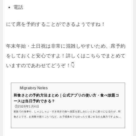
電話
にて席を予約することができるようですね！
年末年始・土日祝は非常に混雑しやすいため、
席予約
をしておくと安心ですよ！詳しくはこちらでまとめて
いますのであわせてどうぞ！👇
Migratory Notes
和食さとの予約方法まとめ｜公式アプリの使い方・食べ放題コ
ースは当日予約できる？
🕒️2026年1月4日
家族での食事や、しゃぶしゃぶ・すき焼きの食べ放題を楽しみたいときに頼りになるのが、和
食さとです。お座敷や掘りごたつなど、お子様連れでもゆったり過ごせるのも魅力ですよね。
あらゆる飲食店に行きます。高級店、予約困難店、大衆店、ファミレス、チェーン店、食べ放
題。今日は和食さとの食べ放題へ。数多くの食べ放題を網羅してきたけど、さとの食べ放題が1
番好きかもしらん。メインのすき焼き、しゃぶしゃぶ、さと式焼肉全て美味いんだけれども、