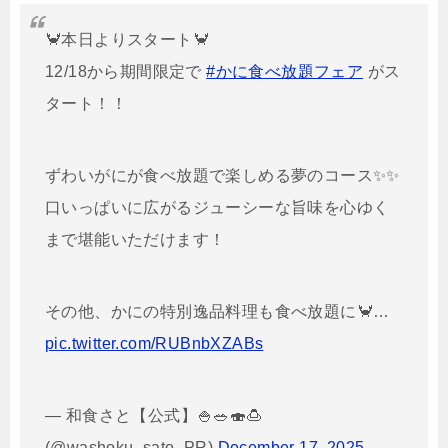
🦀本日よりスタート🦀
12/18から期間限定で
#かに食べ放題フェア
がス
タート！！
ずわいがにが食べ放題で楽しめる夢のコース✨✨
口いっぱいに広がるジューシーな旨味を心ゆく
まで堪能いただけます！
その他、かにの特別逸品料理も食べ放題に🦀…
pic.twitter.com/RUBnbXZABs
— 和食さと【公式】🍚🥗🍣🍮
(@washoku_sato_PR)
December 17, 2025