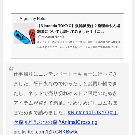
Migratory Notes
【Nintendo TOKYO】混雑状況は？整理券や入場
制限についても調べてみました！【ニ...
🕒️2024年8月27日
ニンテンドーのオフィシャルストアが東京、大阪、京都の３つの店舗で楽
しめます！ここでしかゲットできないアイテムも豊富で海外の方にも大人
気のスポットです。2024年10月2日には京都に「ニンテンドーミュージア
ム」がオープンするということで、東京でもニンテンドーのキャラクター
グッズなどを楽しめる場所ないか気になる方も多いのではないでしょう
か…？「ニンテンドーミュージアム」関連記事「ニンテンドーオフィシャ
仕事帰りにニンテンドートーキョーに行ってき
ルストア」関連記事こちらの記事では、「Nintendo TOKYO」の混雑状況
や人整理券の配布場所や配布時間、リアルタ...
ました。平日夜なのでゆったりとお買い物でき
たし、ネットで売り切れやストア限定のたぬき
アイテムが買えて満足。つめつめ消しゴムもほ
ぼたぬきで詰めました。
#NintendoTOKYO
#ポ
ケ森
#どうぶつの森
#AnimalCrossing
pic.twitter.com/lZRGNKBw6d