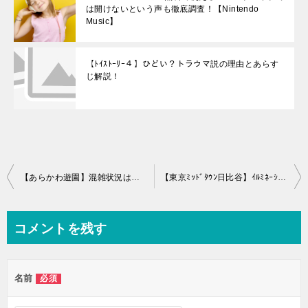
は開けないという声も徹底調査！【Nintendo
Music】
【ﾄｲｽﾄｰﾘｰ４】ひどい？トラウマ説の理由とあらす
じ解説！
投
【あらかわ遊園】混雑状況は？混雑回避のポイントを紹介！
【東京ﾐｯﾄﾞﾀｳﾝ日比谷】ｲﾙﾐﾈｰｼｮﾝはいつまで？料金はいくらなのか徹底調査！
稿
ナ
コメントを残す
ビ
ゲ
名前
必須
ー
シ