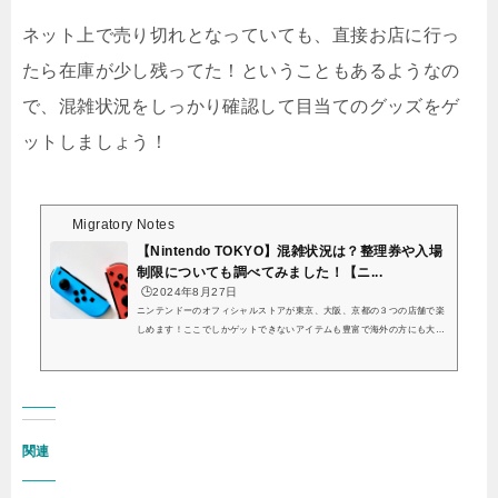
ネット上で売り切れとなっていても、直接お店に行っ
たら在庫が少し残ってた！ということもあるようなの
で、混雑状況をしっかり確認して目当てのグッズをゲ
ットしましょう！
Migratory Notes
【Nintendo TOKYO】混雑状況は？整理券や入場
制限についても調べてみました！【ニ...
🕒️2024年8月27日
ニンテンドーのオフィシャルストアが東京、大阪、京都の３つの店舗で楽
しめます！ここでしかゲットできないアイテムも豊富で海外の方にも大人
気のスポットです。2024年10月2日には京都に「ニンテンドーミュージア
ム」がオープンするということで、東京でもニンテンドーのキャラクター
グッズなどを楽しめる場所ないか気になる方も多いのではないでしょう
か…？「ニンテンドーミュージアム」関連記事「ニンテンドーオフィシャ
ルストア」関連記事こちらの記事では、「Nintendo TOKYO」の混雑状況
や人整理券の配布場所や配布時間、リアルタ...
関連