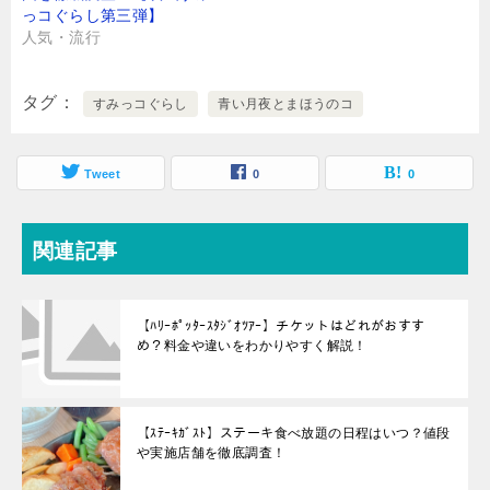
っコぐらし第三弾】
人気・流行
タグ
すみっコぐらし
青い月夜とまほうのコ
Tweet
0
0
関連記事
【ﾊﾘｰﾎﾟｯﾀｰｽﾀｼﾞｵﾂｱｰ】チケットはどれがおすす
め？料金や違いをわかりやすく解説！
【ｽﾃｰｷｶﾞｽﾄ】ステーキ食べ放題の日程はいつ？値段
や実施店舗を徹底調査！