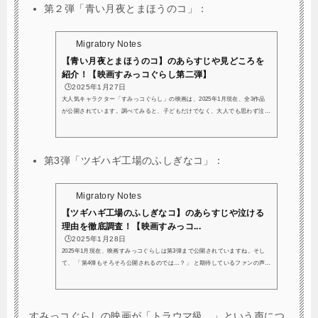
第２弾「青い月夜とまほうのコ」：
みっコぐらし」シリーズの魅力は、何と言っても心温ま
るストーリーと、ほっこり癒されるキャラクターたちの
世界観。しかも、映画の冒頭では、キャラクターたちの
Migratory Notes
紹介や物語の舞台となるすみっコたちの日常が丁寧に説
明されるので、どの作品から観ても、初めての方で...
【青い月夜とまほうのコ】のあらすじや見どころを
紹介！【映画すみっコぐらし第二弾】
🕒️2025年1月27日
大人気キャラクター「すみっコぐらし」の映画は、2025年1月現在、全3作品
が公開されています。調べてみると、子どもだけでなく、大人でも思わず泣い
てしまった…感動した…という声がたくさん寄せられていますね。映画すみっ
コぐらしでは、最初にキャラクターたちの紹介があるので、初めて見る方でも
安心して楽しめます。さらに、1作品ごとに物語が完結しているので、どの作
第3弾「
ツギハギ工場のふしぎなコ」：
品から見ても問題なく楽しめるのが魅力です。この記事では、すみっコぐらし
映画の第2弾「青い月夜とまほうのコ」について、実際に作品を見た感想をも
とに、あらす...
Migratory Notes
【ツギハギ工場のふしぎなコ】のあらすじや泣ける
理由を徹底調査！【映画すみっコ...
🕒️2025年1月28日
2025年1月現在、映画すみっコぐらしは第3弾まで公開されていますね。そし
て、 「第4弾もそろそろ公開されるのでは…？」 と期待しているファンの声が
ますます高まっています！ 映画すみっコぐらしの魅力は、 どの作品から見て
も楽しめるように、最初にキャラクターたちや世界観の説明が丁寧に描かれて
いる ところです。そのため、シリーズを見たことがない方でも 安心して楽し
むことができる ので、初めての方にもおすすめですよ！さらに、映画の上映
すみっコぐらしの映画が「トラウマ級…」という声につ