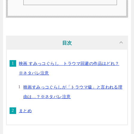
弾「ツギハギ工場のふしぎなコ」は、いずれも子どもか
ら大人まで幅広い層に愛され、感動と癒しを届けてくれ
ましたそして今、次回作となる第4弾の公開を心待ちにし
ているファンもたくさんいるようです。シリーズを通し
て心温まるストーリーと愛らしいキャラクターたちに魅
了されてきた人々からは、「次はどんな物語が待ってい
るんだろう…」「第4弾の発表はまだかな？」とい...
目次
映画 すみっコぐらし トラウマ回避の作品はどれ？
※ネタバレ注意
映画すみっコぐらしが「トラウマ級」と言われる理
由は…？※ネタバレ注意
まとめ