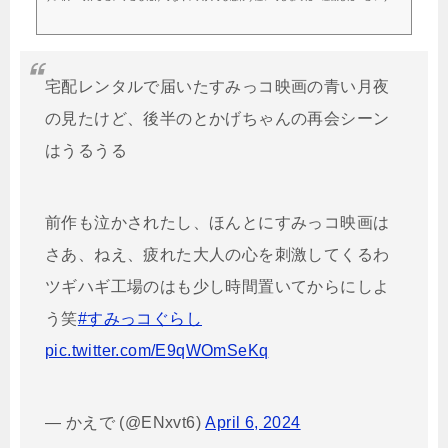
がたくさん寄せられていますね。映画すみっコぐらしでは、最初にキャラクターたちの紹介が
あるので、初めて見る方でも安心して楽しめます。さらに、1作品ごとに物語が完結しているの
で、どの作品から見ても問題なく楽しめるのが魅力です。この記事では、すみっコぐらし映画
の第2弾「青い月夜とまほうのコ」について、実際に作品を見た感想をもとに、あらす...
宅配レンタルで届いたすみっコ映画の青い月夜
の見たけど、後半のとかげちゃんの再会シーン
はうるうる
前作も泣かされたし、ほんとにすみっコ映画は
さあ、ねえ、疲れた大人の心を刺激してくるわ
ツギハギ工場のはも少し時間置いてからにしよ
う笑
#すみっコぐらし
pic.twitter.com/E9qWOmSeKq
— かえで (@ENxvt6)
April 6, 2024