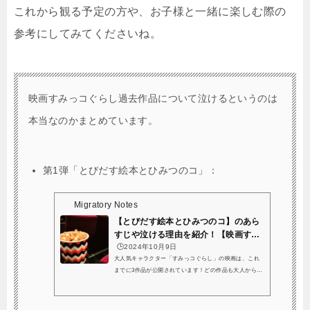
これから観る予定の方や、お子様と一緒に楽しむ際の
参考にしてみてくださいね。
映画すみっコぐらし過去作品について泣けるというのは
本当なのかまとめています。
第1弾「
とびだす絵本とひみつのコ」：
Migratory Notes
【とびだす絵本とひみつのコ】のあら
すじや泣ける理由を紹介！【映画すみ
っコぐら...
🕒️2024年10月9日
大人気キャラクター「すみっコぐらし」の映画は、これ
までに3作品が公開されています！どの作品も大人から子
どもまで幅広い世代に愛されていて、調べてみると「大
人でも泣ける…！」「思わず感動してしまった…！」と
いう声がたくさん寄せられているようですね。「映画 す