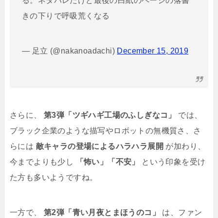
る。ネタバレだけど最後の白紙のページの落書
きの下りで呼吸荒くなる
— 足立 (@nakanoadachi)
December 15, 2019
さらに、
第3弾「ツギハギ工場のふしぎなコ」
では、
ブラック企業のような描写やロボットの無機質さ、さ
らには
敵キャラの登場によるハラハラ展開
が加わり、
今までよりも少し
「怖い」「不安」
という印象を受け
た方も多いようですね。
一方で、
第2弾「青い月夜とまほうのコ」
は、ファン