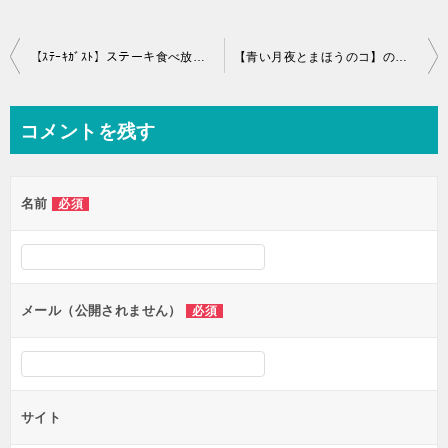
投
【ｽﾃｰｷｶﾞｽﾄ】ステーキ食べ放題で元をとるには…？改悪というのは本当なのか徹底調査！
【青い月夜とまほうのコ】のあらすじや見どころを紹介！【映画すみっコぐらし第二弾】
稿
ナ
コメントを残す
ビ
ゲ
名前
必須
ー
シ
ョ
ン
メール（公開されません）
必須
サイト