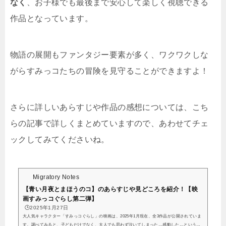
なく
、お子様でも最後まで安心して楽しく視聴できる
作品となっています。
物語の展開もファンタジー要素が多く、ワクワクしな
がらすみっコたちの冒険を見守ることができますよ！
さらに詳しいあらすじや作品の感想については、こち
らの記事で詳しくまとめていますので、あわせてチェ
ックしてみてくださいね。
Migratory Notes
【青い月夜とまほうのコ】のあらすじや見どころを紹介！【映
画すみっコぐらし第二弾】
🕒️2025年1月27日
大人気キャラクター「すみっコぐらし」の映画は、2025年1月現在、全3作品が公開されていま
す。調べてみると、子どもだけでなく、大人でも思わず泣いてしまった…感動した…という声