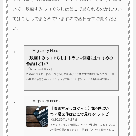
時間は 1時間ちょっと なので、隙間時間にサクッと見られるのも嬉しいポイン
トで...
いて、映画すみっコぐらしはどこで見られるのかについ
てはこちらでまとめていますのであわせてご覧くださ
い。
Migratory Notes
【映画すみっコぐらし】トラウマ回避におすすめの
作品はどれ？
🕒️2025年1月27日
2025年1月現在、すみっコぐらしの映画は「とびだす絵本とひみつのコ」「青
い月夜のまほうのコ」「ツギハギ工場のふしぎなコ」の全3作品が公開されて
います！どの作品も、すみっコたちの個性豊かで愛らしいキャラクターたちが
繰り広げる ほっこり癒される世界観 と、思わず涙してしまう 心温まるストー
リー が魅力です。特に映画館で観た大人からは、「子どもと一緒に観に行っ
たのに、気づいたら自分が号泣していた…」「大人の方が泣けた…」という感
Migratory Notes
動の声も多く寄せられていますね。子どもはもちろん、大人にとっても 忘れ
【映画すみっコぐらし】第4弾はい
ていた大切な...
つ？過去作はどこで見れる?テレビ放
送はあるのか...
🕒️2025年1月27日
すみっコぐらしの映画は、2025年1月現在、これまでに全
3作品が公開されています。第1弾「とびだす絵本とひみ
つのコ」、第2弾「青い月夜のまほうのコ」、そして第3