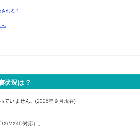
信される？
人へ
信状況は？
っていません
。(2025年９月現在)
4DX/MX4D対応）。