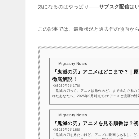
気になるのはやっぱり――
サブスク配信は
この記事では、最新状況と過去作の傾向か
Migratory Notes
『鬼滅の刃』アニメはどこまで？｜原
徹底解説！
🕒️2025年9月17日
「鬼滅の刃って、アニメは原作のどこまで進んでるの
れたあなたへ。2025年9月時点での“アニメと漫画の
します。Huluなら『鬼滅の刃』の作品が見放題視聴でき
無料トライアル実施中『鬼滅の刃』は完結しているの？ 原作漫画は 全23巻・205話 で202
5月に完結。 すでに結末まで描かれているので、アニメ版（劇場版ふくめ）も最後まで描き切
Migratory Notes
る予定となりそうですね。『鬼滅の刃』アニメではどこ
『鬼滅の刃』アニメを見る順番は？初
🕒️2025年9月18日
「鬼滅の刃を見たいけど、アニメに映画もあるし、ど