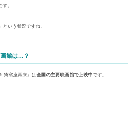
です。
」
という状況ですね。
映画館は…？
一章 猗窩座再来』は
全国の主要映画館で上映中
です。