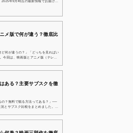
2025年9月時点の最新情報でお届けし
おすすめです！👇Hulu 今なら2週間
開順（そのまま見るのが一番安心！）鬼
います。なので「公開順に全部見る」が
OKです！👇作...
ニメ版で何が違う？徹底比
けど何が違うの？」「どっちを見ればい
ね。今回は、映画版とアニメ版（テレビ
『鬼滅の刃』無限列車編とは？原作コミ
炎柱・煉獄杏寿郎とともに任務に挑む物
か、どの順番で見るべきなのかこちらで
映画館で号泣した人も...
はある？主要サブスクを徹
るの？無料で観る方法ってある？」──
信状況とサブスク比較をまとめました。ア
の刃をアニメで観たいけど、どのサービ
ために、2025年9月時点の配信状況と
鬼滅の刃』はほとんどの主要サブスクで
〜第4期「柱稽古編」までと「無限...
ら何巻？映画三部作を徹底