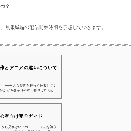
いつ？
ら、無限城編の配信開始時期を予想していきます。
作とアニメの違いについて
？」──そんな疑問を持って検索してく
対応状況”を分かりやすく整理してお伝え
ちゃいますよ！👇Hulu 今なら2週間
0年
まで描かれた？これまで...
心者向け完全ガイド
こから見ればいいの？」──そんな初心