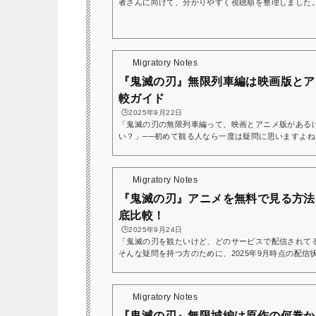
者さんに向けて、分かりやすく視聴順を整理しました。
ます。Huluなら『鬼滅の刃』の作品が見放題視聴できて
無料トライアル実施中『鬼滅の刃』アニメ・映画の公
滅の刃は基本的に 公開された順＝時系列順 になって
一番わかりやすくておすすめです。つまりこの通りに見れば
Migratory Notes
『鬼滅の刃』無限列車編は映画版とア
較ガイド
🕒️2025年9月22日
「鬼滅の刃の無限列車編って、映画とアニメ版がある
い？」──初めて観る人なら一度は疑問に思いますよ
シリーズ）の違いを分かりやすく整理してみました。
ックス7巻〜8巻にあたるエピソードで、炭治郎たちが
語です。その他アニメが原作のどのあたりの内容なの
Migratory Notes
詳しくまとめていますので、あわせてご覧くださいね！
『鬼滅の刃』アニメを無料で見る方法
底比較！
🕒️2025年9月24日
「鬼滅の刃を観たいけど、どのサービスで配信されて
そんな疑問を持つ方のために、2025年9月時点の配
ニメ『鬼滅の刃』はどのサブスクで見られる？「鬼滅
スで観られるの？できれば無料で観たい！」そんな人の
サブスクの比較をまとめました。結論から言うと、『
Migratory Notes
は配信されているといえます！基本的には アニメ第1期
『鬼滅の刃』無限城編は原作の何巻か