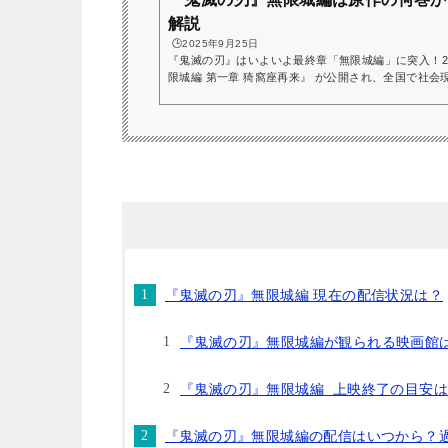
解説
🕒️2025年9月25日
『鬼滅の刃』はいよいよ最終章「無限城編」に突入！20
限城編 第一章 猗窩座再来』 が公開され、全国で社
す。「無限城編って原作の何巻から何巻まで？」「ど
っている方も多いのではないでしょうか。この記事で
在公開中の劇場版の最新情報や、今後の展開予想もまとめま
も利用できてお得に『鬼滅の刃』を読めますよ！👇『鬼
『鬼滅の刃』無限城編 現在の配信状況は？
『鬼滅の刃』無限城編が観られる映画館
『鬼滅の刃』無限城編 上映終了の目安
『鬼滅の刃』無限城編の配信はいつから？