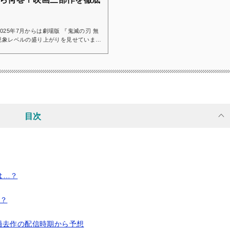
25年7月からは劇場版 『鬼滅の刃 無
会現象レベルの盛り上がりを見せていま
こまでアニメ化されるの？」と疑問に思
は、原作との対応範囲を解説しつつ、現
した。eBookJapanならクーポン
滅の刃』を無料で試し読み...
目次
は…？
は？
過去作の配信時期から予想