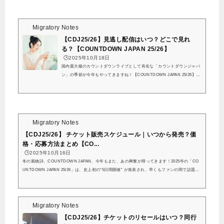
Migratory Notes
【CDJ25/26】見逃し配信はいつ？どこで見れ
る？【COUNTDOWN JAPAN 25/26】
🕒️2025年10月18日
国内最大級のカウントダウンライブとして有名な「カウントダウンジャパ
ン」の季節が今年もやってきますね！【COUNTDOWN JAPAN 25/26】C
DJ25/26の第1弾出演アーティストを発表しました。今年は初の5日間開
催！MOON STAGEも6年ぶりに復活します。大変お待たせしました。カウ
ントダウン・ジャパン、第1弾出演アーティストの発表です。今年は蘇我
の「ROCK IN JAPAN… pic.twitter.com/hXyNejedAc— JフェスOFFICIAL
｜COUNTDOWN JAPAN25/26開催 (@rockinon_fes) October 15, 2025 1日
Migratory Notes
4万人もの規模で開催されるカウントダウンジャパンですが、...
【CDJ25/26】 チケット販売スケジュール｜いつから発売？価
格・応募方法まとめ【CO...
🕒️2025年10月16日
冬の風物詩、COUNTDOWN JAPAN。今年もまた、あの興奮が帰ってきます！2025年の「CO
UNTDOWN JAPAN 25/26」は、史上初の“5日間開催” が発表され、早くもファンの間で話題沸
騰中。今年のカウントダウンジャパン、5日間もやるの！？— ディーン富士そば (@kintamari
o) October 15, 2025この記事では、チケット情報から倍率予想、会場攻略のコツまで、一気に
まとめました。CDJ25/26 開催概要は…？項目内容イベント名COUNTDOWN JAPAN 25/26開
催日程2025年12月27日（土）〜12月31日（水）会場幕張メッセ国際展示場 1〜11ホール＋イベ
Migratory Notes
ントホー...
【CDJ25/26】チケットのリセールはいつ？同行