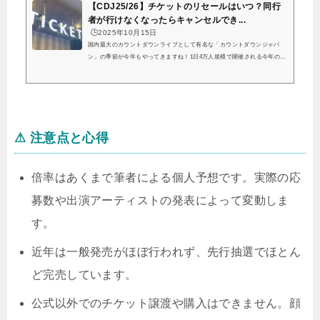
【CDJ25/26】チケットのリセールはいつ？同行
者が行けなくなったらキャンセルでき...
🕒️2025年10月15日
国内最大のカウントダウンライブとして有名な「カウントダウンジャパ
ン」の季節が今年もやってきますね！1日4万人規模で開催される今年のカ
ウントダウンジャパンですが、「カウントダウンジャパン24－25」では、
11月15日にチケットは全日ソールドアウトとなったということで、今年も
大きな盛り上がりを見せてくれそうですね…！毎年、12月中旬には公式リ
セールが行われるということですので、今回落選してしまったという方も
まだチャンスはあるので安心してくださいね！カウントダウンジャパンっ
て大晦日以外も落選あるの🥺28日...
⚠ 注意点と心得
倍率はあくまで筆者による個人予想です。実際の応
募数や出演アーティストの発表によって変動しま
す。
近年は一般発売がほぼ行われず、先行抽選でほとん
ど完売しています。
公式以外でのチケット譲渡や購入はできません。
顔