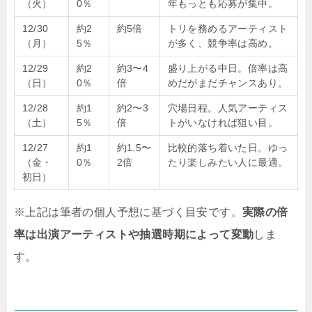
（火）
0％
年もっとも応募が集中。
12/30
約2
約5倍
トリを務めるアーティスト
（月）
5％
が多く、競争率は高め。
12/29
約2
約3〜4
盛り上がる中日。倍率は高
（日）
0％
倍
めだがまだチャンスあり。
12/28
約1
約2〜3
穴場日程。人気アーティス
（土）
5％
倍
トがいなければ狙い目。
12/27
約1
約1.5〜
比較的落ち着いた日。ゆっ
（金・
0％
2倍
たり楽しみたい人に最適。
初日）
※上記は筆者の個人予想に基づく目安です。
実際の倍
率は出演アーティストや抽選時期によって変動
しま
す。