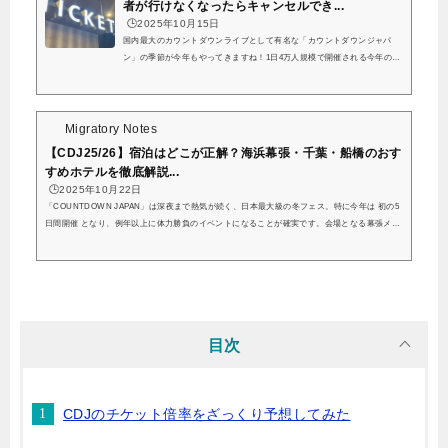
者が行けなくなったらキャンセルでき...
🕒️2025年10月15日
国内最大のカウントダウンライブとして有名な「カウントダウンジャパ
ン」の季節が今年もやってきますね！1日4万人規模で開催される今年のカ
ウントダウンジャパンですが、「カウントダウンジャパン24－25」では、
11月15日にチケットは全日ソールドアウトとなったということで、今年も
大きな盛り上がりを見せてくれそうですね…！毎年、12月中旬には公式リ
セールが行われるということですので、今回落選してしまったという方も
Migratory Notes
まだチャンスはあるので安心してくださいね！カウントダウンジャパンっ
【CDJ25/26】宿泊はどこが正解？海浜幕張・千葉・船橋のおす
て大晦日以外も落選あるの🥺28日...
すめホテルを徹底解説...
🕒️2025年10月22日
「COUNTDOWN JAPAN」は深夜まで熱気が続く、日本最大級の冬フェス。特に今年は 初の5
日間開催 となり、例年以上に体力勝負のイベントになることが確実です。会場となる幕張メッ
セは海沿いに位置し、終演後は海風が吹きつけ体感温度が大きく下がります。「終電の混雑＋
冷え＋疲労」という過酷環境に巻き込まれると、翌日のパフォーマンスにも響くため、実はホ
テル選びがフェス成功の分岐点になるのです…ホテルがあれば終わってからのんびりと時間を
過ごすこともできますね！カウントダウンジャパン終わった後は宿に引き上げ、夜と朝にお...
目次
CDJのチケット倍率をざっくり予想してみた