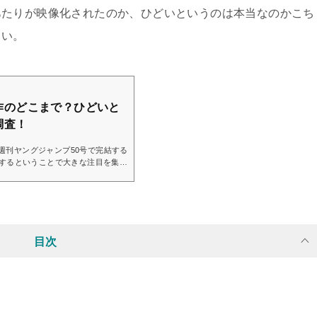
あたりが映像化されたのか、ひどいというのは本当なのかこち
さい。
作のどこまで？ひどいと
調査！
の週刊ヤングジャンプ50号で完結する
結するということで大きな注目を集め
作決定が決まったり、実写の映画化が
くさんですよね…！こちらの記事で
 実写版「推しの子」
クーポ...
目次