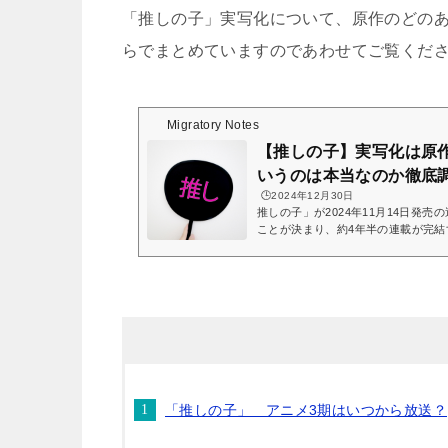
「推しの子」実写化について、原作のどの
らでまとめていますのであわせてご覧くだ
Migratory Notes
【推しの子】実写化は原
いうのは本当なのか徹底
🕒️2024年12月30日
推しの子」が2024年11月14日発売
ことが決まり、約4年半の連載が完
ていますね！また、アニメ3期の制
決まったりと楽しみな情報が盛りだ
は、実写版「推しの子」について調べていきます。
原作のどこまで放送されるのか 実写版「推しの子」原作との違いはある
のか 実写版「推しの子」ひどいというのは本当なのか？原作漫画を読む
なら、6回使える最大70パーセントオフ
「推しの子」 アニメ3期はいつから放送？