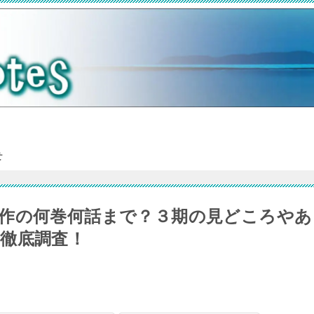
せ
作の何巻何話まで？３期の見どころやあ
徹底調査！